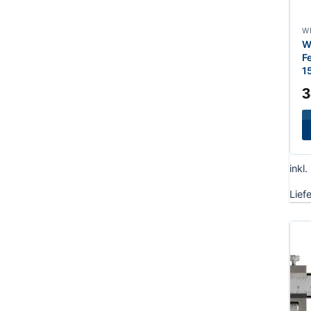
W
F
1
3
inkl
Lief