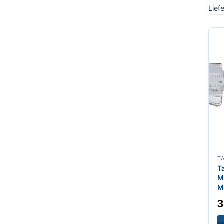
Lief
T
T
M
M
3