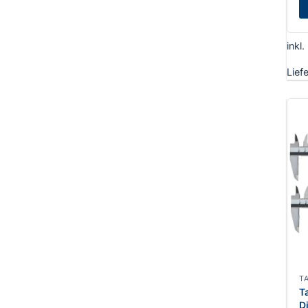
inkl
Lief
T
T
D