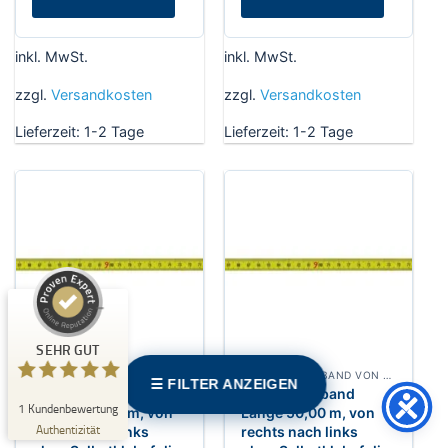
inkl. MwSt.
inkl. MwSt.
zzgl.
Versandkosten
zzgl.
Versandkosten
Lieferzeit:
1-2 Tage
Lieferzeit:
1-2 Tage
Kundenbewertungen und Erfahrungen zu
Messwerkzeuge24.de
SEHR GUT
%
100
Empfehlungen auf
ProvenExpert.com
5,00
/
5,00
1
SEHR GUT
Bewertung auf ProvenExpert.com
SKALEN MASSBAND VON RECHTS NACH LINKS, BREITE 13 MM POLYAMIDBESCHICHTET
SKALEN MASSBAND VON RECHTS NACH LINKS, BREITE 13 MM POLYAMIDBESCHICHTET
☰ FILTER ANZEIGEN
Skalen Maßband
Skalen Maßband
Erfahren Sie mehr über dieses Bewertungssiegel
1
Kundenbewertung
Länge 100,00 m, von
Länge 50,00 m, von
Profil ansehen
07.05.2026
Authentizität
rechts nach links
rechts nach links