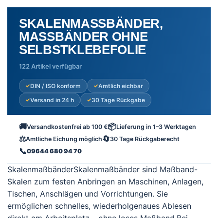
SKALENMASSBÄNDER, M
ASSBÄNDER OHNE SE
LBSTKLEBEFOLIE
122 Artikel verfügbar
DIN / ISO konform
Amtlich eichbar
Versand in 24 h
30 Tage Rückgabe
🚚
📦
Versandkostenfrei ab 100 €
Lieferung in 1–3 Werktagen
⚖️
🔄
Amtliche Eichung möglich
30 Tage Rückgaberecht
📞
09644 680 94 70
SkalenmaßbänderSkalenmaßbänder sind Maßband-
Skalen zum festen Anbringen an Maschinen, Anlagen,
Tischen, Anschlägen und Vorrichtungen. Sie
ermöglichen schnelles, wiederholgenaues Ablesen