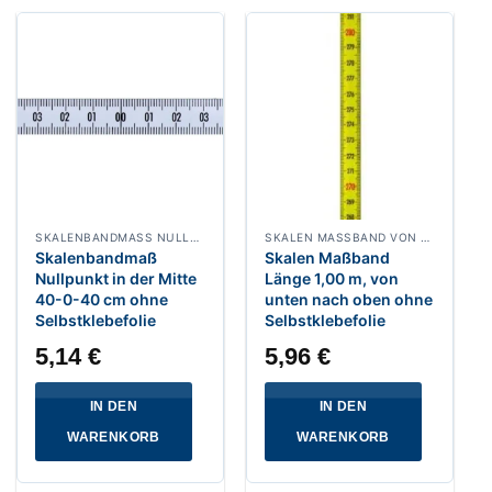
SKALENBANDMASS NULLPUNKT IN DER MITTE, BREITE 13 MM WEISSLACKIERT
SKALEN MASSBAND VON UNTEN NACH OBEN, BREITE 13 MM POLYAMIDBESCHICHTET
Skalenbandmaß
Skalen Maßband
Nullpunkt in der Mitte
Länge 1,00 m, von
40-0-40 cm ohne
unten nach oben ohne
Selbstklebefolie
Selbstklebefolie
5,14
€
5,96
€
IN DEN
IN DEN
WARENKORB
WARENKORB