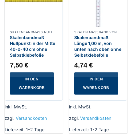
SKALENBANDMASS NULLPUNKT IN DER MITTE, BREITE 13 MM POLYAMIDBESCHICHTET
SKALEN MASSBAND VON UNTEN NACH OBEN, BREITE 13 MM WEISSLACKIERT
Skalenbandmaß
Skalenbandmaß
Nullpunkt in der Mitte
Länge 1,00 m, von
40-0-40 cm ohne
unten nach oben ohne
Selbstklebefolie
Selbstklebefolie
7,50
€
4,74
€
IN DEN
IN DEN
WARENKORB
WARENKORB
inkl. MwSt.
inkl. MwSt.
zzgl.
Versandkosten
zzgl.
Versandkosten
Lieferzeit:
1-2 Tage
Lieferzeit:
1-2 Tage