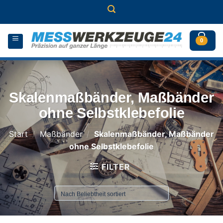
Zum
Inhalt
springen
0
Skalenmaßbänder, Maßbänder
ohne Selbstklebefolie
Start
/
Maßbänder
/
Skalenmaßbänder, Maßbänder
ohne Selbstklebefolie
FILTER