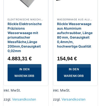
ELEKTRONISCHE MASCHINEN WASSERWAAGE RAHMEN UND HORIZONTALWASSERWAAGEN
WASSERWAAGE AUS ALUMINIUM AUFSCHRAUBBAR
Röckle Elektronische
Röckle Wasserwaage
Präzisions
aus Aluminium
Wasserwaaage mit
aufschraubbar, Länge
prismatischer
80 mm, Genauigkeit
Messfläche,Länge
0,4mm/m,
200mm,Genauigkeit
hochwertige Qualität
0,02mm
4.883,31
€
154,94
€
IN DEN
IN DEN
WARENKORB
WARENKORB
inkl. MwSt.
inkl. MwSt.
zzgl.
Versandkosten
zzgl.
Versandkosten