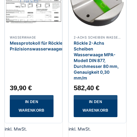
WASSERWAAGE
2-ACHS SCHEIBEN WASSERWAAGE
Messprotokoll für Röckle
Röckle 2-Achs
Präzisionswasserwaagen
Scheiben
Wasserwaage MPA-
Modell DIN 877,
Durchmesser 80 mm,
Genauigkeit 0,30
mm/m
39,90
€
582,40
€
IN DEN
IN DEN
WARENKORB
WARENKORB
inkl. MwSt.
inkl. MwSt.