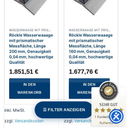
WASSERWAAGE MIT PRISMATISCHER MESSFLLÄCHE
WASSERWAAGE MIT PRISMATISCHER MESSFLLÄCHE
Röckle Wasserwaaage
Röckle Wasserwaaage
mit prismatischer
mit prismatischer
Messfläche, Länge
Messfläche, Länge
Kundenbewertungen und Erfahrungen zu
Messwerkzeuge24.de
200 mm, Genauigkeit
160 mm, Genauigkeit
0,04 mm, hochwertige
0,04 mm, hochwertige
Qualität
Qualität
SEHR GUT
%
100
1.851,51
€
1.677,76
€
Empfehlungen auf
ProvenExpert.com
5,00
/
5,00
IN DEN
IN DEN
1
WARENKORB
WARENKORB
Bewertung auf ProvenExpert.com
SEHR GUT
☰ FILTER ANZEIGEN
inkl. MwSt.
inkl. MwSt.
Erfahren Sie mehr über dieses Bewertungssiegel
1
Kundenbewertung
zzgl.
Versandkosten
zzgl.
Versandkosten
Profil ansehen
07.05.2026
Authentizität