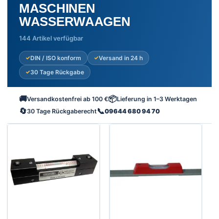
MASCHINEN
WASSERWAAGEN
144 Artikel verfügbar
DIN / ISO konform
Versand in 24 h
30 Tage Rückgabe
🚚
📦
Versandkostenfrei ab 100 €
Lieferung in 1–3 Werktagen
🔄
📞
30 Tage Rückgaberecht
09644 680 94 70