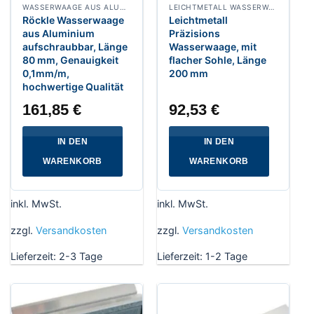
WASSERWAAGE AUS ALUMINIUM AUFSCHRAUBBAR
LEICHTMETALL WASSERWAAGE
Röckle Wasserwaage
Leichtmetall
aus Aluminium
Präzisions
aufschraubbar, Länge
Wasserwaage, mit
80 mm, Genauigkeit
flacher Sohle, Länge
0,1mm/m,
200 mm
hochwertige Qualität
161,85
€
92,53
€
IN DEN
IN DEN
WARENKORB
WARENKORB
inkl. MwSt.
inkl. MwSt.
zzgl.
Versandkosten
zzgl.
Versandkosten
Lieferzeit:
2-3 Tage
Lieferzeit:
1-2 Tage