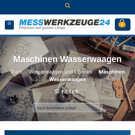
Zum
Inhalt
springen
0
Maschinen Wasserwaagen
Start
/
Wasserwaagen und Libellen
/
Maschinen
Wasserwaagen
FILTER