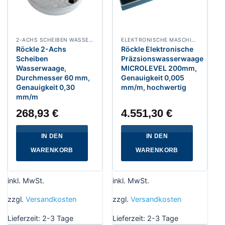
2-ACHS SCHEIBEN WASSERWAAGE
ELEKTRONISCHE MASCHINEN WASSERWAAGE RAHMEN UND HORIZONTALWASSERWAAGEN
Röckle 2-Achs
Röckle Elektronische
Scheiben
Präzsionswasserwaage
Wasserwaage,
MICROLEVEL 200mm,
Durchmesser 60 mm,
Genauigkeit 0,005
Genauigkeit 0,30
mm/m, hochwertig
mm/m
268,93
€
4.551,30
€
IN DEN
IN DEN
WARENKORB
WARENKORB
inkl. MwSt.
inkl. MwSt.
zzgl.
Versandkosten
zzgl.
Versandkosten
Lieferzeit:
2-3 Tage
Lieferzeit:
2-3 Tage