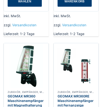
WÄHLEN
WARENKORB
Dieses
Produkt
inkl. MwSt.
inkl. MwSt.
weist
mehrere
zzgl.
Versandkosten
zzgl.
Versandkosten
Varianten
Lieferzeit:
1-2 Tage
Lieferzeit:
1-2 Tage
auf.
Die
Optionen
können
auf
der
Produktseite
gewählt
werden
ZUBEHÖR, EMPFÄNGER, MASCHINENSTEUERUNG
ZUBEHÖR, EMPFÄNGER, MASCHINENSTEUERUNG
GEOMAX MR360
GEOMAX MR360RE
Maschinenempfänger
Maschinenempfänger
mit Magnethalterung
mit Fernanzeige