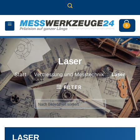
Zum
Inhalt
springen
0
Laser
Start
/
Vermessung und Messtechnik
/
Laser
FILTER
LASER