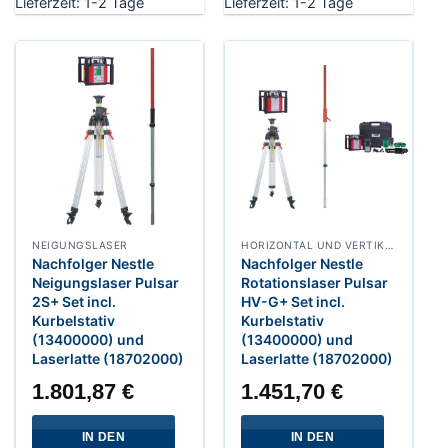
Lieferzeit:
1-2 Tage
Lieferzeit:
1-2 Tage
auf.
Die
Optionen
können
auf
der
Produktseite
gewählt
werden
NEIGUNGSLASER
HORIZONTAL UND VERTIKAL ROTATIONSLASER
Nachfolger Nestle
Nachfolger Nestle
Neigungslaser Pulsar
Rotationslaser Pulsar
2S+ Set incl.
HV-G+ Set incl.
Kurbelstativ
Kurbelstativ
(13400000) und
(13400000) und
Laserlatte (18702000)
Laserlatte (18702000)
1.801,87
€
1.451,70
€
IN DEN
IN DEN