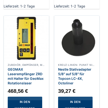
Lieferzeit:
1-2 Tage
Lieferzeit:
1-2 Tage
ZUBEHÖR, EMPFÄNGER, MASCHINENSTEUERUNG
KREUZ-LINIEN- PUNKT NIVELLIERLASER
GEOMAX
Nestle Stativadapter
Laserempfänger ZRD
5/8″ auf 5/8″ für
mit Halter für GeoMax
Topcon LC-4X,
Rotationslaser
Octoliner
468,56
€
39,27
€
IN DEN
IN DEN