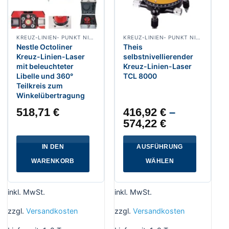
KREUZ-LINIEN- PUNKT NIVELLIERLASER
KREUZ-LINIEN- PUNKT NIVELLIERLASER
Nestle Octoliner
Theis
Kreuz-Linien-Laser
selbstnivellierender
mit beleuchteter
Kreuz-Linien-Laser
Libelle und 360°
TCL 8000
Teilkreis zum
Winkelübertragung
518,71
€
416,92
€
–
574,22
€
IN DEN
AUSFÜHRUNG
WARENKORB
WÄHLEN
Dieses
Produkt
inkl. MwSt.
inkl. MwSt.
weist
mehrere
zzgl.
Versandkosten
zzgl.
Versandkosten
Varianten