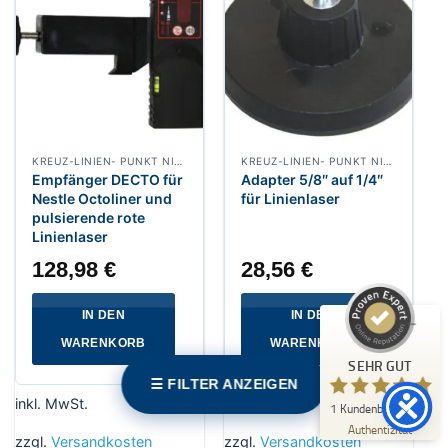
Kundenbewertungen und Erfahrungen zu
KREUZ-LINIEN- PUNKT NIVELLIERLASER
KREUZ-LINIEN- PUNKT NIVELLIERLASER
Messwerkzeuge24.de
Empfänger DECTO für
Adapter 5/8″ auf 1/4″
Nestle Octoliner und
für Linienlaser
pulsierende rote
SEHR GUT
Linienlaser
%
100
Empfehlungen auf
128,98
€
28,56
€
ProvenExpert.com
5,00
/
5,00
IN DEN
IN DEN
1
WARENKORB
WARENKORB
Bewertung auf ProvenExpert.com
SEHR GUT
☰ FILTER ANZEIGEN
Erfahren Sie mehr über dieses Bewertungssiegel
inkl. MwSt.
inkl. MwSt.
1
Kundenbewertung
Profil ansehen
07.05.2026
Authentizität
zzgl.
Versandkosten
zzgl.
Versandkosten