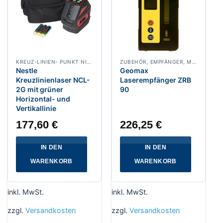
KREUZ-LINIEN- PUNKT NIVELLIERLASER
ZUBEHÖR, EMPFÄNGER, MASCHINENSTEUERUNG
Nestle
Geomax
Kreuzlinienlaser NCL-
Laserempfänger ZRB
2G mit grüner
90
Horizontal- und
Vertikallinie
177,60
€
226,25
€
IN DEN
IN DEN
WARENKORB
WARENKORB
inkl. MwSt.
inkl. MwSt.
zzgl.
Versandkosten
zzgl.
Versandkosten