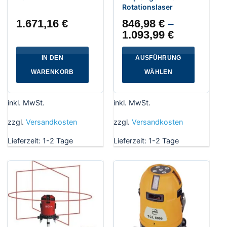
Rotationslaser
1.671,16
€
846,98
€
–
1.093,99
€
IN DEN
AUSFÜHRUNG
WARENKORB
WÄHLEN
Dieses
Produkt
inkl. MwSt.
inkl. MwSt.
weist
mehrere
zzgl.
Versandkosten
zzgl.
Versandkosten
Varianten
Lieferzeit:
1-2 Tage
Lieferzeit:
1-2 Tage
auf.
Die
Optionen
können
auf
der
Produktseite
gewählt
werden