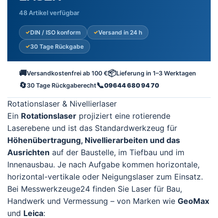
48 Artikel verfügbar
DIN / ISO konform
Versand in 24 h
30 Tage Rückgabe
🚚
📦
Versandkostenfrei ab 100 €
Lieferung in 1–3 Werktagen
🔄
📞
30 Tage Rückgaberecht
09644 680 94 70
Rotationslaser & Nivellierlaser
Ein
Rotationslaser
projiziert eine rotierende
Laserebene und ist das Standardwerkzeug für
Höhenübertragung, Nivellierarbeiten und das
Ausrichten
auf der Baustelle, im Tiefbau und im
Innenausbau. Je nach Aufgabe kommen horizontale,
horizontal-vertikale oder Neigungslaser zum Einsatz.
Bei Messwerkzeuge24 finden Sie Laser für Bau,
Handwerk und Vermessung – von Marken wie
GeoMax
und
Leica
: