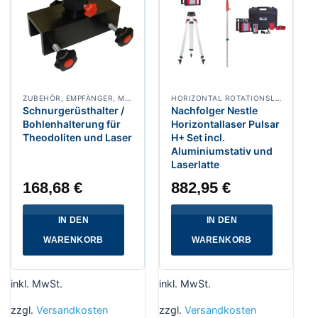
ZUBEHÖR, EMPFÄNGER, MASCHINENSTEUERUNG
HORIZONTAL ROTATIONSLASER
Schnurgerüsthalter /
Nachfolger Nestle
Bohlenhalterung für
Horizontallaser Pulsar
Theodoliten und Laser
H+ Set incl.
Aluminiumstativ und
Laserlatte
168,68
€
882,95
€
IN DEN
IN DEN
WARENKORB
WARENKORB
inkl. MwSt.
inkl. MwSt.
zzgl.
Versandkosten
zzgl.
Versandkosten