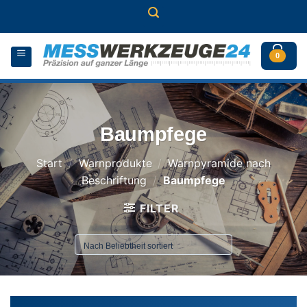
Zum
Inhalt
springen
0
Baumpfege
Start
/
Warnprodukte
/
Warnpyramide nach
Beschriftung
/
Baumpfege
FILTER