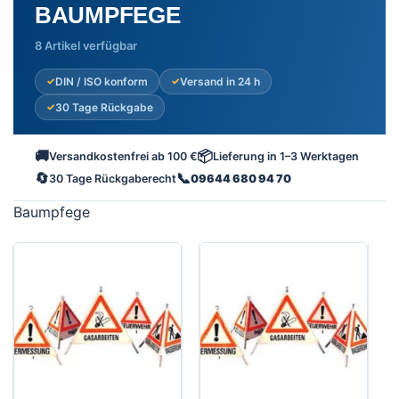
BAUMPFEGE
8 Artikel verfügbar
DIN / ISO konform
Versand in 24 h
30 Tage Rückgabe
🚚
📦
Versandkostenfrei ab 100 €
Lieferung in 1–3 Werktagen
🔄
📞
30 Tage Rückgaberecht
09644 680 94 70
Baumpfege