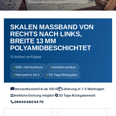
SKALEN MASSBAND VON R
ECHTS NACH LINKS, B
REITE 13 MM P
OLYAMIDBESCHICHTET
13 Artikel verfügbar
DIN / ISO konform
Amtlich eichbar
Versand in 24 h
30 Tage Rückgabe
🚚
📦
Versandkostenfrei ab 100 €
Lieferung in 1–3 Werktagen
⚖️
🔄
Amtliche Eichung möglich
30 Tage Rückgaberecht
📞
09644 680 94 70