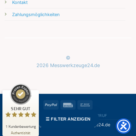
Kontakt
Zahlungsmöglichkeiten
Kundenbewertungen und Erfahrungen zu
Messwerkzeuge24.de
©
2026 Messwerkzeuge24.de
SEHR GUT
%
100
Empfehlungen auf
ProvenExpert.com
5,00
/
5,00
1
PayPal
Rechung
Bank
SEHR GUT
Bewertung auf ProvenExpert.com
Transfer
GESCHÄFTSKUNDEN LOGIN
WIDERRUF
☰ FILTER ANZEIGEN
Erfahren Sie mehr über dieses Bewertungssiegel
Copyright 2026 © Messwerkzeuge24.de
1
Kundenbewertung
Profil ansehen
07.05.2026
Authentizität