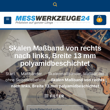
Zum
Inhalt
springen
0
Skalen Maßband von rechts
nach links, Breite 13 mm
polyamidbeschichtet
Start
/
Maßbänder
/
Skalenmaßbänder, Maßbänder
ohne Selbstklebefolie
/
Skalen Maßband von rechts
nach links, Breite 13 mm polyamidbeschichtet
FILTER