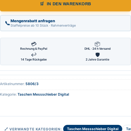
IN DEN WARENKORB
Mengenrabatt anfragen
📞
Staffelpreise ab 10 Stück · Rahmenverträge
💳
📦
Rechnung & PayPal
DHL · 24 h Versand
↩
🛡
14 Tage Rückgabe
2 Jahre Garantie
Artikelnummer:
5806/3
Kategorie:
Taschen Messschieber Digital
Taschen Messschieber Digital
Ta
🔗 VERWANDTE KATEGORIEN: