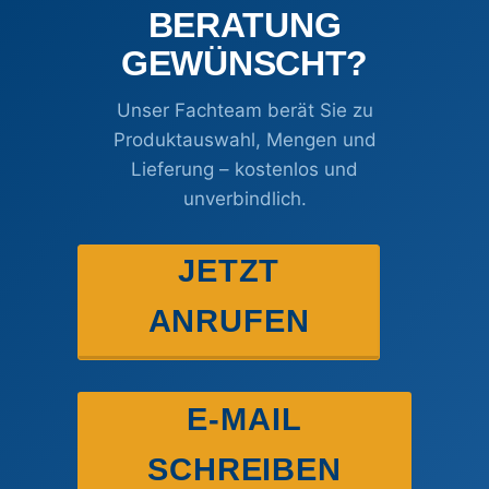
BERATUNG
GEWÜNSCHT?
Unser Fachteam berät Sie zu
Produktauswahl, Mengen und
Lieferung – kostenlos und
unverbindlich.
JETZT
ANRUFEN
E-MAIL
SCHREIBEN