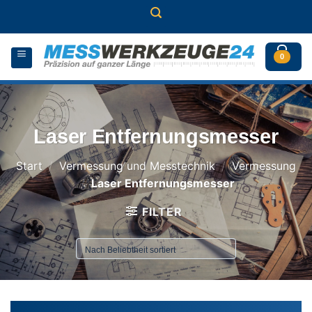
Zum
Inhalt
springen
0
Laser Entfernungsmesser
Start
/
Vermessung und Messtechnik
/
Vermessung
/
Laser Entfernungsmesser
FILTER