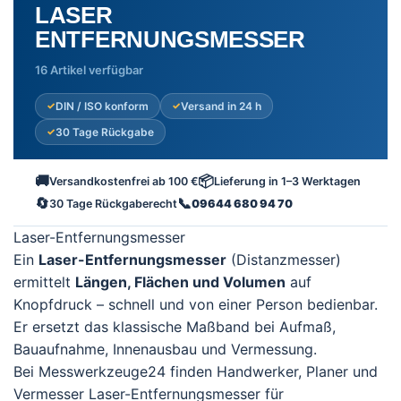
LASER
ENTFERNUNGSMESSER
16 Artikel verfügbar
DIN / ISO konform
Versand in 24 h
30 Tage Rückgabe
🚚
📦
Versandkostenfrei ab 100 €
Lieferung in 1–3 Werktagen
🔄
📞
30 Tage Rückgaberecht
09644 680 94 70
Laser-Entfernungsmesser
Ein
Laser-Entfernungsmesser
(Distanzmesser)
ermittelt
Längen, Flächen und Volumen
auf
Knopfdruck – schnell und von einer Person bedienbar.
Er ersetzt das klassische Maßband bei Aufmaß,
Bauaufnahme, Innenausbau und Vermessung.
Bei Messwerkzeuge24 finden Handwerker, Planer und
Vermesser Laser-Entfernungsmesser für