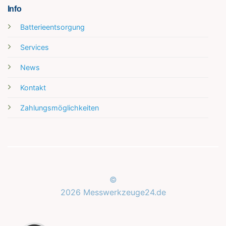
Info
Batterieentsorgung
Services
News
Kontakt
Zahlungsmöglichkeiten
Kundenbewertungen und Erfahrungen zu
Messwerkzeuge24.de
©
2026 Messwerkzeuge24.de
SEHR GUT
%
100
Empfehlungen auf