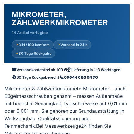
MIKROMETER,
ZÄHLWERKMIKROMETER
14 Artikel verfügbar
DIN / ISO konform
Versand in 24 h
30 Tage Rückgabe
🚚
📦
Versandkostenfrei ab 100 €
Lieferung in 1–3 Werktagen
🔄
📞
30 Tage Rückgaberecht
09644 680 94 70
Mikrometer & ZählwerkmikrometerMikrometer – auch
Bügelmessschrauben genannt – messen Außenmaße
mit höchster Genauigkeit, typischerweise auf 0,01 mm
oder 0,001 mm. Sie gehören zur Grundausstattung in
Werkzeugbau, Qualitätssicherung und
Feinmechanik.Bei Messwerkzeuge24 finden Sie
Mikrometer für verschiedene