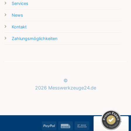
Services
News
Kontakt
Zahlungsmöglichkeiten
Kundenbewertungen und Erfahrungen zu
Messwerkzeuge24.de
©
2026 Messwerkzeuge24.de
SEHR GUT
%
100
Empfehlungen auf
ProvenExpert.com
5,00
/
5,00
1
PayPal
Rechung
Bank
Bewertung auf ProvenExpert.com