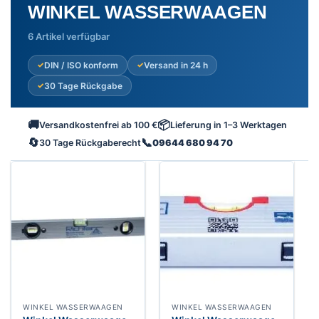
WINKEL WASSERWAAGEN
6 Artikel verfügbar
DIN / ISO konform
Versand in 24 h
30 Tage Rückgabe
🚚
📦
Versandkostenfrei ab 100 €
Lieferung in 1–3 Werktagen
🔄
📞
30 Tage Rückgaberecht
09644 680 94 70
WINKEL WASSERWAAGEN
WINKEL WASSERWAAGEN