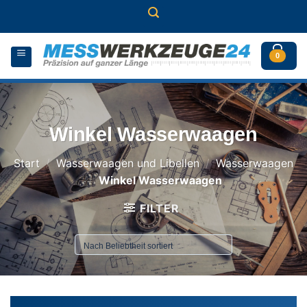
Zum
Inhalt
springen
0
Winkel Wasserwaagen
Start
/
Wasserwaagen und Libellen
/
Wasserwaagen
/
Winkel Wasserwaagen
FILTER