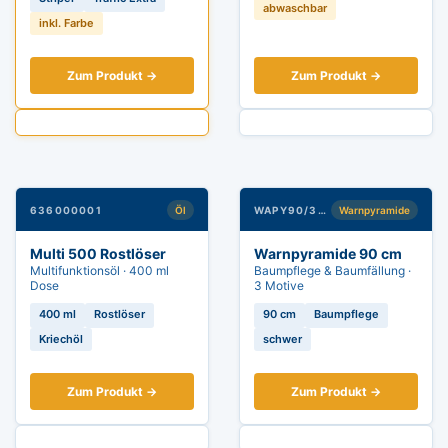
abwaschbar
inkl. Farbe
Zum Produkt →
Zum Produkt →
636000001
Öl
WAPY90/342
Warnpyramide
Multi 500 Rostlöser
Warnpyramide 90 cm
Multifunktionsöl · 400 ml
Baumpflege & Baumfällung ·
Dose
3 Motive
400 ml
Rostlöser
90 cm
Baumpflege
Kriechöl
schwer
Zum Produkt →
Zum Produkt →