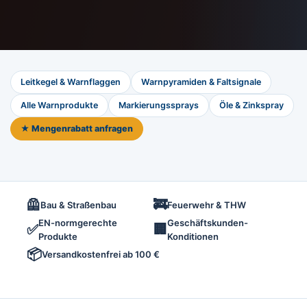
Leitkegel & Warnflaggen
Warnpyramiden & Faltsignale
Alle Warnprodukte
Markierungssprays
Öle & Zinkspray
★ Mengenrabatt anfragen
🦺
🚒
Bau & Straßenbau
Feuerwehr & THW
EN-normgerechte
Geschäftskunden-
✅
🏢
Produkte
Konditionen
📦
Versandkostenfrei ab 100 €