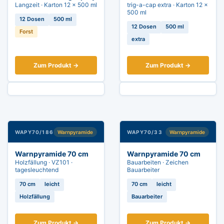
Langzeit · Karton 12 × 500 ml
trig-a-cap extra · Karton 12 ×
500 ml
12 Dosen
500 ml
12 Dosen
500 ml
Forst
extra
Zum Produkt →
Zum Produkt →
WAPY70/186
Warnpyramide
WAPY70/33
Warnpyramide
Warnpyramide 70 cm
Warnpyramide 70 cm
Holzfällung · VZ101 ·
Bauarbeiten · Zeichen
tagesleuchtend
Bauarbeiter
70 cm
leicht
70 cm
leicht
Holzfällung
Bauarbeiter
Zum Produkt →
Zum Produkt →