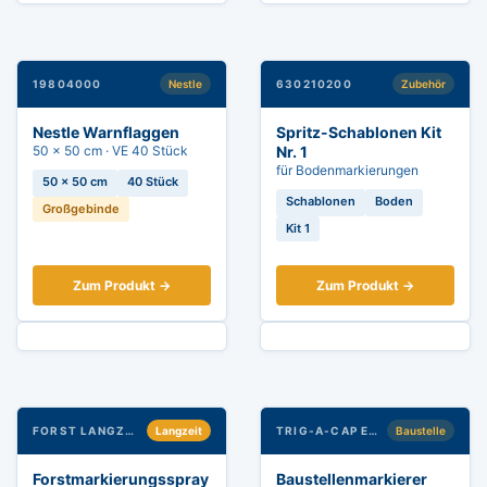
19804000
Nestle
630210200
Zubehör
Nestle Warnflaggen
Spritz-Schablonen Kit
50 × 50 cm · VE 40 Stück
Nr. 1
für Bodenmarkierungen
50 × 50 cm
40 Stück
Schablonen
Boden
Großgebinde
Kit 1
Zum Produkt →
Zum Produkt →
FORST LANGZEIT
Langzeit
TRIG-A-CAP EXTRA
Baustelle
Forstmarkierungsspray
Baustellenmarkierer