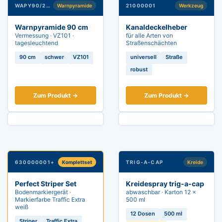
WAPY90/238
Warnpyramide
21000001
Werkzeug
Warnpyramide 90 cm
Kanaldeckelheber
Vermessung · VZ101 ·
für alle Arten von
tagesleuchtend
Straßenschächten
90 cm
schwer
VZ101
universell
Straße
robust
Zum Produkt →
Zum Produkt →
630000001+
Komplettset
TRIG-A-CAP
Kreide
Perfect Striper Set
Kreidespray trig-a-cap
Bodenmarkiergerät ·
abwaschbar · Karton 12 ×
Markierfarbe Traffic Extra
500 ml
weiß
12 Dosen
500 ml
Striper
Traffic Extra