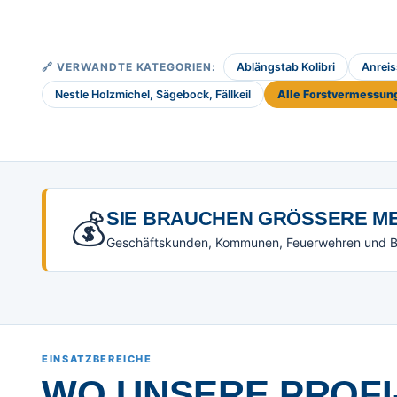
🔗 VERWANDTE KATEGORIEN:
Ablängstab Kolibri
Anreis
Nestle Holzmichel, Sägebock, Fällkeil
Alle Forstvermessung
💰
SIE BRAUCHEN GRÖSSERE ME
Geschäftskunden, Kommunen, Feuerwehren und Beh
EINSATZBEREICHE
WO UNSERE PROFI