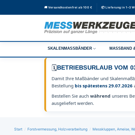
Zum
🚚 Versandkostenfrei ab 100 €
📦 Lieferung in 1–3 
Inhalt
springen
SKALENMASSBÄNDER
MASSBAND &
🗓️
BETRIEBSURLAUB VOM 03.0
Damit Ihre Maßbänder und Skalenmaß
Bestellung
bis spätestens 29.07.2026
Bestellen Sie auch
während
unseres Bet
ausgeliefert werden.
Start
/
Forstvermessung, Holzverarbeitung
/
Messkluppen, Ameise, Wal