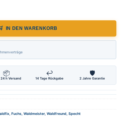
Waldfix, Länge 40 cm Konformitätsbewer
IN DEN WARENKORB
Rahmenverträge
📦
↩
🛡
 24 h Versand
14 Tage Rückgabe
2 Jahre Garantie
ldfix, Fuchs, Waldmeister, Waldfreund, Specht