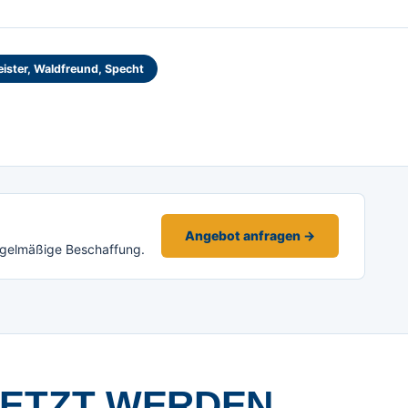
ister, Waldfreund, Specht
Angebot anfragen →
egelmäßige Beschaffung.
SETZT WERDEN