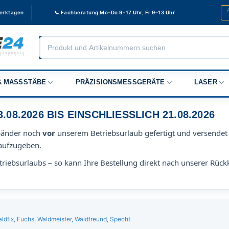
Werktagen
📞 Fachberatung Mo–Do 9–17 Uhr, Fr 9–13 Uhr
Products
search
 MASSSTÄBE
PRÄZISIONSMESSGERÄTE
LASER
8.2026 BIS EINSCHLIESSLICH 21.08.2026
bänder noch
vor
unserem Betriebsurlaub gefertigt und versendet 
aufzugeben.
riebsurlaubs – so kann Ihre Bestellung direkt nach unserer Rück
dfix, Fuchs, Waldmeister, Waldfreund, Specht