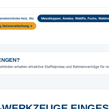
smeterstöcke Holz, Alu
Messkluppen, Ameise, Waldfix, Fuchs, Waldme
, Holzverarbeitung →
NGEN?
örden erhalten attraktive Staffelpreise und Rahmenverträge für r
-WERKZEUGE EINGE