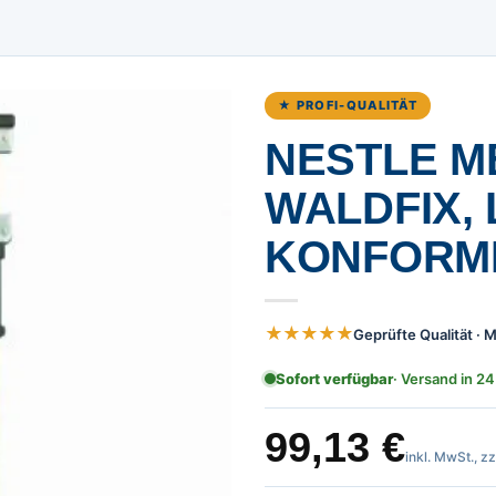
★ PROFI-QUALITÄT
NESTLE M
WALDFIX, 
KONFORM
★★★★★
Geprüfte Qualität ·
Sofort verfügbar
· Versand in 24
99,13
€
inkl. MwSt., z