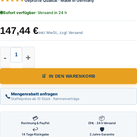
★★★★★
Geprüfte Qualität · Made in Germany
Sofort verfügbar
· Versand in 24 h
147,44
€
inkl. MwSt., zzgl. Versand
Nestle Messkluppe Waldfreund Lä
IN DEN WARENKORB
Mengenrabatt anfragen
📞
Staffelpreise ab 10 Stück · Rahmenverträge
💳
📦
Rechnung & PayPal
DHL · 24 h Versand
↩
🛡
14 Tage Rückgabe
2 Jahre Garantie