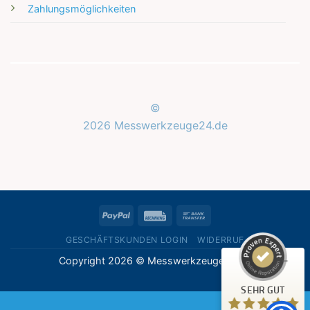
Zahlungsmöglichkeiten
©
2026 Messwerkzeuge24.de
Kundenbewertungen und Erfahrungen zu
Messwerkzeuge24.de
SEHR GUT
%
100
PayPal
Rechung
Bank
Empfehlungen auf
ProvenExpert.com
Transfer
5,00
/
5,00
GESCHÄFTSKUNDEN LOGIN
WIDERRUF
Copyright 2026 © Messwerkzeuge24.de
1
Bewertung auf ProvenExpert.com
SEHR GUT