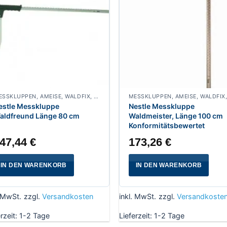
MESSKLUPPEN, AMEISE, WALDFIX, FUCHS, WALDMEISTER, WALDFREUND, SPECHT
estle Messkluppe
Nestle Messkluppe
aldfreund Länge 80 cm
Waldmeister, Länge 100 cm
Konformitätsbewertet
47,44
€
173,26
€
IN DEN WARENKORB
IN DEN WARENKORB
. MwSt.
zzgl.
Versandkosten
inkl. MwSt.
zzgl.
Versandkoste
erzeit:
1-2 Tage
Lieferzeit:
1-2 Tage