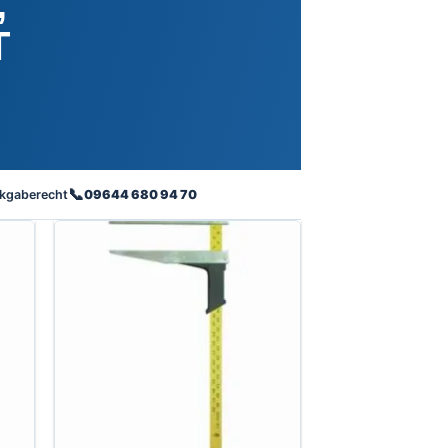
,
T
📞
kgaberecht
09644 680 94 70