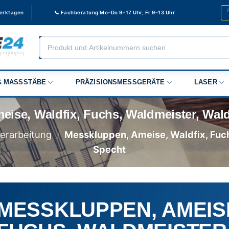
Werktagen
📞 Fachberatung Mo–Do 9–17 Uhr, Fr 9–13 Uhr
Products
search
 MASSSTÄBE
PRÄZISIONSMESSGERÄTE
LASER
ise, Waldfix, Fuchs, Waldmeister, Wal
erarbeitung
/
Messkluppen, Ameise, Waldfix, Fuc
Specht
MESSKLUPPEN, AMEISE