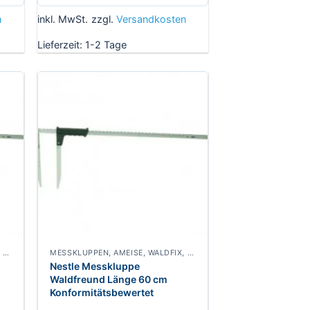
n
inkl. MwSt.
zzgl.
Versandkosten
Lieferzeit:
1-2 Tage
MESSKLUPPEN, AMEISE, WALDFIX, FUCHS, WALDMEISTER, WALDFREUND, SPECHT
MESSKLUPPEN, AMEISE, WALDFIX, FUCHS, WALDMEISTER, WALDFREUND, SPECHT
Nestle Messkluppe
Waldfreund Länge 60 cm
Konformitätsbewertet