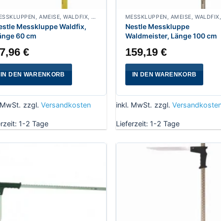
MESSKLUPPEN, AMEISE, WALDFIX, FUCHS, WALDMEISTER, WALDFREUND, SPECHT
estle Messkluppe Waldfix,
Nestle Messkluppe
änge 60 cm
Waldmeister, Länge 100 cm
7,96
€
159,19
€
IN DEN WARENKORB
IN DEN WARENKORB
. MwSt.
zzgl.
Versandkosten
inkl. MwSt.
zzgl.
Versandkoste
erzeit:
1-2 Tage
Lieferzeit:
1-2 Tage