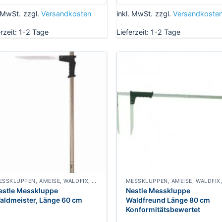
. MwSt.
zzgl.
Versandkosten
inkl. MwSt.
zzgl.
Versandkoste
erzeit:
1-2 Tage
Lieferzeit:
1-2 Tage
MESSKLUPPEN, AMEISE, WALDFIX, FUCHS, WALDMEISTER, WALDFREUND, SPECHT
estle Messkluppe
Nestle Messkluppe
aldmeister, Länge 60 cm
Waldfreund Länge 80 cm
Konformitätsbewertet