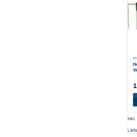
N
W
1
inkl
Lief