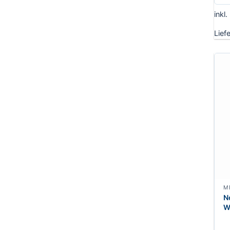
inkl
Lief
N
W