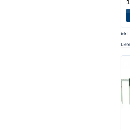
1
inkl
Lief