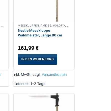
MESSKLUPPEN, AMEISE, WALDFIX, FUCHS, WALDMEISTER, WALDFREUND, SPECHT
MESSKLUPPEN, AMEISE, WALDFIX, FUCHS, WALDMEISTER, WALDFREUND, SPECHT
Nestle Messkluppe
Waldmeister, Länge 80 cm
161,99
€
IN DEN WARENKORB
n
inkl. MwSt.
zzgl.
Versandkosten
Lieferzeit:
1-2 Tage