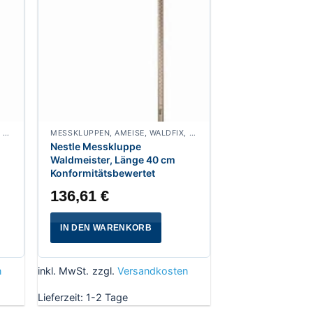
MESSKLUPPEN, AMEISE, WALDFIX, FUCHS, WALDMEISTER, WALDFREUND, SPECHT
MESSKLUPPEN, AMEISE, WALDFIX, FUCHS, WALDMEISTER, WALDFREUND, SPECHT
Nestle Messkluppe
Waldmeister, Länge 40 cm
Konformitätsbewertet
136,61
€
IN DEN WARENKORB
n
inkl. MwSt.
zzgl.
Versandkosten
Lieferzeit:
1-2 Tage