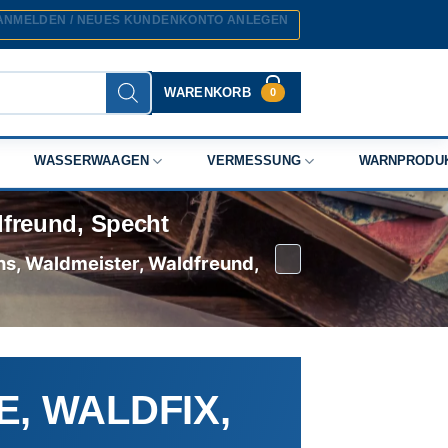
ANMELDEN / NEUES KUNDENKONTO ANLEGEN
WARENKORB
0
WASSERWAAGEN
VERMESSUNG
WARNPRODU
dfreund, Specht
hs, Waldmeister, Waldfreund,
, WALDFIX,