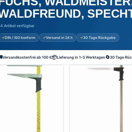
FUCHS, WALDMEISTER
WALDFREUND, SPECH
4 Artikel verfügbar
DIN / ISO konform
Versand in 24 h
30 Tage Rückgabe
🚚
📦
🔄
Versandkostenfrei ab 100 €
Lieferung in 1–3 Werktagen
30 Tage Rüc