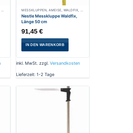
MESSKLUPPEN, AMEISE, WALDFIX, FUCHS, WALDMEISTER, WALDFREUND, SPECHT
MESSKLUPPEN, AMEISE, WALDFIX, FUCHS, WALDMEISTER, WALDFREUND, SPECHT
Nestle Messkluppe Waldfix,
Länge 50 cm
91,45
€
IN DEN WARENKORB
n
inkl. MwSt.
zzgl.
Versandkosten
Lieferzeit:
1-2 Tage