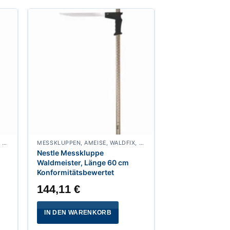
MESSKLUPPEN, AMEISE, WALDFIX, FUCHS, WALDMEISTER, WALDFREUND, SPECHT
MESSKLUPPEN, AMEISE, WALDFIX, FUCHS, WALDMEISTER, WALDFREUND, SPECHT
Nestle Messkluppe
Waldmeister, Länge 60 cm
Konformitätsbewertet
144,11
€
IN DEN WARENKORB