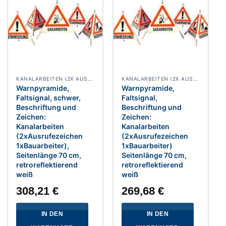
KANALARBEITEN (2X AUSRUFEZEICHEN 1X BAUARBEITER)
KANALARBEITEN (2X AUSRUFEZEICHEN 1X BAUARBEITER)
Warnpyramide,
Warnpyramide,
Faltsignal, schwer,
Faltsignal,
Beschriftung und
Beschriftung und
Zeichen:
Zeichen:
Kanalarbeiten
Kanalarbeiten
(2xAusrufezeichen
(2xAusrufezeichen
1xBauarbeiter),
1xBauarbeiter)
Seitenlänge 70 cm,
Seitenlänge 70 cm,
retroreflektierend
retroreflektierend
weiß
weiß
308,21
€
269,68
€
IN DEN
IN DEN