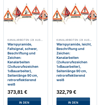
KANALARBEITEN (2X AUSRUFEZEICHEN 1X BAUARBEITER)
KANALARBEITEN (2X AUSRUFEZEICHEN 1X BAUARBEITER)
Warnpyramide,
Warnpyramide, leicht,
Faltsignal, schwer,
Beschriftung und
Beschriftung und
Zeichen:
Zeichen:
Kanalarbeiten
Kanalarbeiten
(2xAusrufezeichen
(2xAusrufezeichen
1xBauarbeiter),
1xBauarbeiter),
Seitenlänge 90 cm,
Seitenlänge 90 cm,
retroreflektierend
retroreflektierend
weiß
weiß
373,81
€
322,79
€
IN DEN
IN DEN