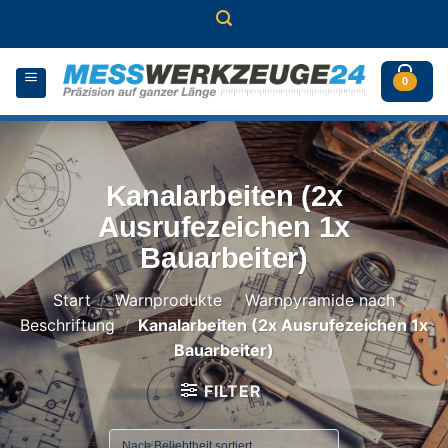
Zum
Inhalt
springen
0
Kanalarbeiten (2x
Ausrufezeichen 1x
Bauarbeiter)
Start
/
Warnprodukte
/
Warnpyramide nach
Beschriftung
/
Kanalarbeiten (2x Ausrufezeichen 1x
Bauarbeiter)
FILTER