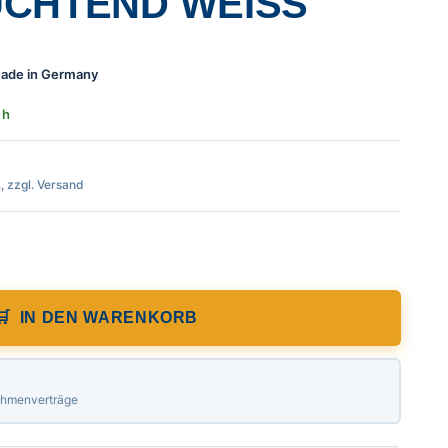
CHTEND WEISS
 Made in Germany
 h
., zzgl. Versand
ignal, leicht, Beschriftung: Forstarbeit
IN DEN WARENKORB
Rahmenverträge