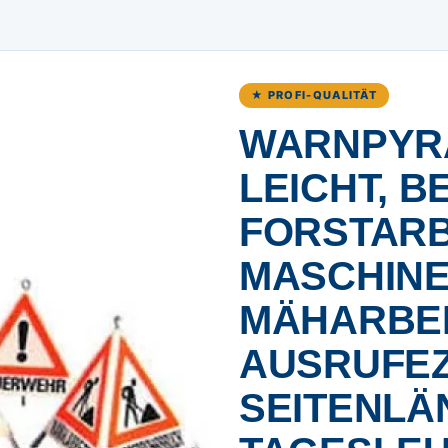
★ PROFI-QUALITÄT
WARNPYRA
LEICHT, B
FORSTARB
MASCHINE
MÄHARBEI
AUSRUFEZE
SEITENLÄ