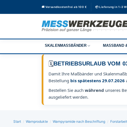
Zum
🚚 Versandkostenfrei ab 100 €
📦 Lieferung in 1–3 
Inhalt
springen
SKALENMASSBÄNDER
MASSBAND &
🗓️
BETRIEBSURLAUB VOM 03.0
Damit Ihre Maßbänder und Skalenmaß
Bestellung
bis spätestens 29.07.2026
Bestellen Sie auch
während
unseres Bet
ausgeliefert werden.
Start
/
Warnprodukte
/
Warnpyramide nach Beschriftung
/
Forstarbei