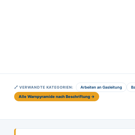
🔗 VERWANDTE KATEGORIEN:
Arbeiten an Gasleitung
B
Alle Warnpyramide nach Beschriftung →