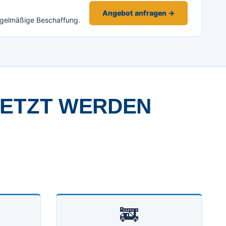
Angebot anfragen →
egelmäßige Beschaffung.
SETZT WERDEN
🚒