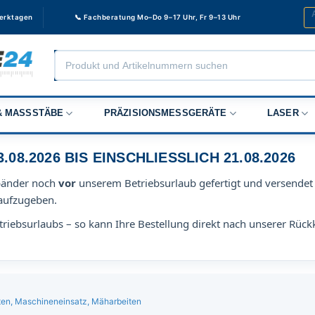
Werktagen
📞 Fachberatung Mo–Do 9–17 Uhr, Fr 9–13 Uhr
Products
search
 MASSSTÄBE
PRÄZISIONSMESSGERÄTE
LASER
8.2026 BIS EINSCHLIESSLICH 21.08.2026
bänder noch
vor
unserem Betriebsurlaub gefertigt und versendet 
aufzugeben.
riebsurlaubs – so kann Ihre Bestellung direkt nach unserer Rück
ten, Maschineneinsatz, Mäharbeiten