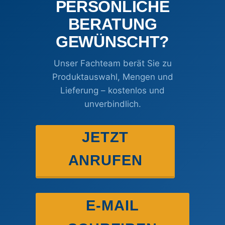
PERSÖNLICHE
BERATUNG
GEWÜNSCHT?
Unser Fachteam berät Sie zu
Produktauswahl, Mengen und
Lieferung – kostenlos und
unverbindlich.
JETZT
ANRUFEN
E-MAIL