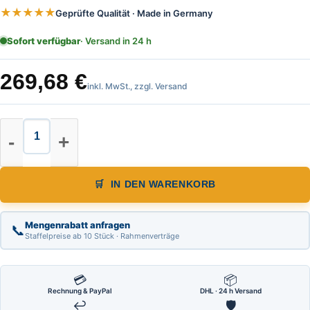
★★★★★
Geprüfte Qualität · Made in Germany
Sofort verfügbar
· Versand in 24 h
269,68
€
inkl. MwSt., zzgl. Versand
Warnpyramide, Faltsignal, Beschrif
IN DEN WARENKORB
Mengenrabatt anfragen
📞
Staffelpreise ab 10 Stück · Rahmenverträge
💳
📦
Rechnung & PayPal
DHL · 24 h Versand
↩
🛡