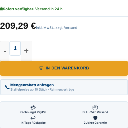
Sofort verfügbar
· Versand in 24 h
209,29
€
inkl. MwSt., zzgl. Versand
Warnpyramide, Faltsignal, leicht, 
IN DEN WARENKORB
Mengenrabatt anfragen
📞
Staffelpreise ab 10 Stück · Rahmenverträge
💳
📦
Rechnung & PayPal
DHL · 24 h Versand
↩
🛡
14 Tage Rückgabe
2 Jahre Garantie