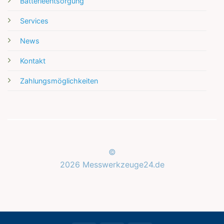
Batterieentsorgung
Services
News
Kontakt
Zahlungsmöglichkeiten
©
2026 Messwerkzeuge24.de
Kundenbewertungen und Erfahrungen zu
Messwerkzeuge24.de
SEHR GUT
%
100