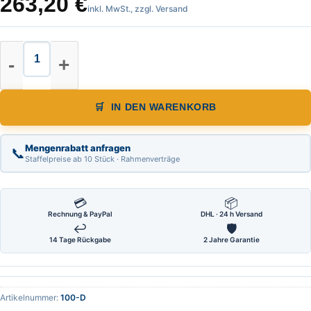
263,20
€
inkl. MwSt., zzgl. Versand
Präzisions Libelle in Metallgehäu
IN DEN WARENKORB
Mengenrabatt anfragen
📞
Staffelpreise ab 10 Stück · Rahmenverträge
💳
📦
Rechnung & PayPal
DHL · 24 h Versand
↩
🛡
14 Tage Rückgabe
2 Jahre Garantie
Artikelnummer:
100-D