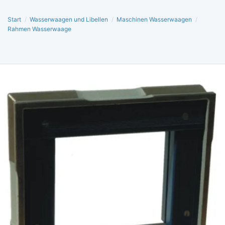
Start
/
Wasserwaagen und Libellen
/
Maschinen Wasserwaagen
/
Rahmen Wasserwaage