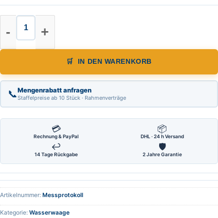
Messprotokoll für Röckle Präzisi
IN DEN WARENKORB
Mengenrabatt anfragen
📞
Staffelpreise ab 10 Stück · Rahmenverträge
💳
📦
Rechnung & PayPal
DHL · 24 h Versand
↩
🛡
14 Tage Rückgabe
2 Jahre Garantie
Artikelnummer:
Messprotokoll
Kategorie:
Wasserwaage