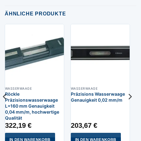
ÄHNLICHE PRODUKTE
WASSERWAAGE
WASSERWAAGE
Röckle
Präzisions Wasserwaage
Präzisionswasserwaage
Genauigkeit 0,02 mm/m
L=160 mm Genauigkeit
0,04 mm/m, hochwertige
Qualität
322,19
€
203,67
€
IN DEN WARENKORB
IN DEN WARENKORB