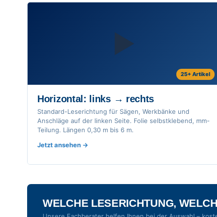
▶
25+ Artikel
Horizontal: links → rechts
Standard-Leserichtung für Sägen, Werkbänke und
Anschläge auf der linken Seite. Folie selbstklebend, mm-
Teilung. Längen 0,30 m bis 6 m.
Jetzt ansehen
WELCHE LESERICHTUNG, WELCH
Unsere Fachberater helfen Ihnen bei der Auswahl – koste