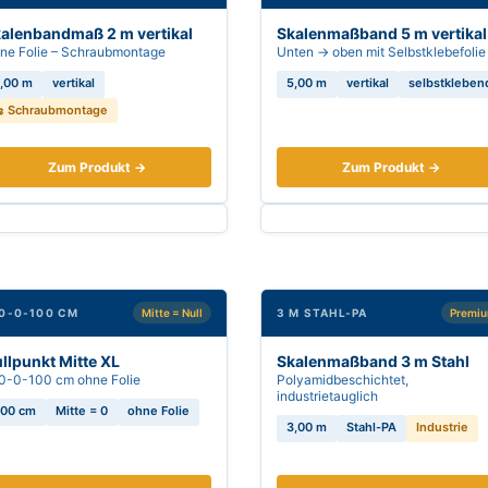
alenbandmaß 2 m vertikal
Skalenmaßband 5 m vertikal
ne Folie – Schraubmontage
Unten → oben mit Selbstklebefolie
,00 m
vertikal
5,00 m
vertikal
selbstkleben
 Schraubmontage
Zum Produkt →
Zum Produkt →
0-0-100 CM
Mitte = Null
3 M STAHL-PA
Premi
llpunkt Mitte XL
Skalenmaßband 3 m Stahl
0-0-100 cm ohne Folie
Polyamidbeschichtet,
industrietauglich
00 cm
Mitte = 0
ohne Folie
3,00 m
Stahl-PA
Industrie