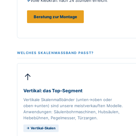
Volle Klebkraft nach 24 Stunden erreicht
Beratung zur Montage
WELCHES SKALENMASSBAND PASST?
↑
Vertikal: das Top-Segment
Vertikale Skalenmaßbänder (unten→oben oder
oben→unten) sind unsere meistverkauften Modelle.
Anwendungen: Säulenbohrmaschinen, Hubsäulen,
Hebebühnen, Pegelmesser, Türzargen.
→ Vertikal-Skalen