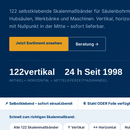
122 selbstklebende Skalenmaßbänder für Säulenbohrm
Hubsäulen, Werkbänke und Maschinen. Vertikal, horizo
mit Nullpunkt in der Mitte – sofort lieferbar.
Jetzt Sortiment ansehen
Beratung →
122
vertikal
24 h
Seit 1998
ARTIKEL
+ HORIZONTAL + MITTE
LIEFERZEIT
FACHHANDEL
📌 Selbstklebend – sofort einsatzbereit
📎 Stahl ODER Folie verfüg
Schnell zum richtigen Skalenmaßband:
Alle 122 Skalenmaßbänder
↑ Vertikal
↔ Horizontal
Nul