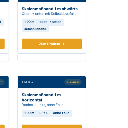
Skalenmaßband 1 m abwärts
Oben → unten mit Selbstklebefolie
d
1,00 m
oben → unten
selbstklebend
Zum Produkt →
um
1 M R→L
Klassiker
Skalenmaßband 1 m
horizontal
Rechts → links, ohne Folie
1,00 m
R → L
ohne Folie