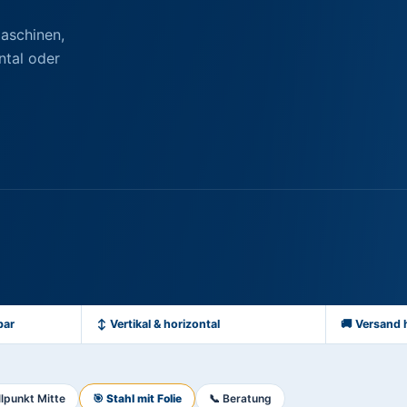
aschinen,
ntal oder
bar
↕ Vertikal & horizontal
🚚 Versand 
lpunkt Mitte
🎯 Stahl mit Folie
📞 Beratung