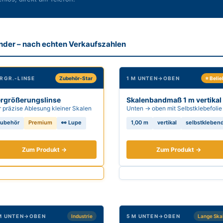
der – nach echten Verkaufszahlen
RGR.-LINSE
Zubehör-Star
1 M UNTEN→OBEN
⭐ Belie
rgrößerungslinse
Skalenbandmaß 1 m vertikal
r präzise Ablesung kleiner Skalen
Unten → oben mit Selbstklebefolie
ubehör
Premium
👀 Lupe
1,00 m
vertikal
selbstkleben
Zum Produkt →
Zum Produkt →
M UNTEN→OBEN
Industrie
5 M UNTEN→OBEN
Lange Ska