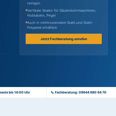
reinigen
Vertikale Skalen für Säulenbohrmaschinen,
Hubsäulen, Pegel
Auch in nichtrostendem Stahl und Stahl-
Polyamid erhältlich
Jetzt Fachberatung anrufen
heute bis 14:00 Uhr
📞 Fachberatung: 09644 680 94 70