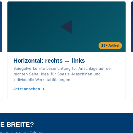
◀
25+ Artikel
Horizontal: rechts → links
Spiegelverkehrte Leserichtung für Anschläge auf der
rechten Seite. Ideal für Spezial-Maschinen und
individuelle Werkstattlösungen.
Jetzt ansehen
E BREITE?
nlos, direkt am Telefon.