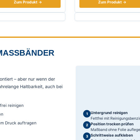
Zum Produkt →
Zum Produkt →
MASSBÄNDER R
ntiert – aber nur wenn der
ahrelange Haltbarkeit, auch bei
rei reinigen
Untergrund reinigen
1
en
Fettfrei mit Reinigungsbenzi
em Druck auftragen
Position trocken prüfen
2
Maßband ohne Folie auflege
Schrittweise aufkleben
3