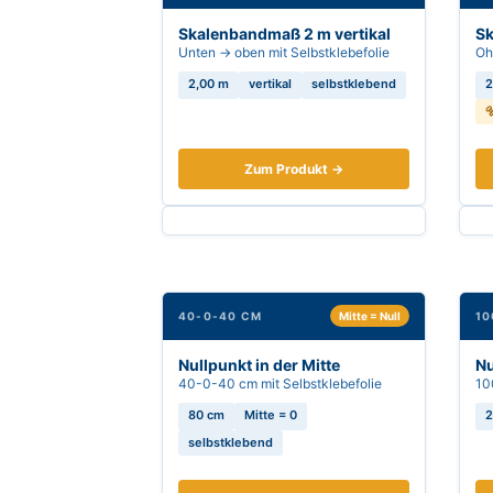
Skalenbandmaß 2 m vertikal
Sk
Unten → oben mit Selbstklebefolie
Oh
2,00 m
vertikal
selbstklebend
2

Zum Produkt →
40-0-40 CM
Mitte = Null
10
Nullpunkt in der Mitte
Nu
40-0-40 cm mit Selbstklebefolie
10
80 cm
Mitte = 0
2
selbstklebend