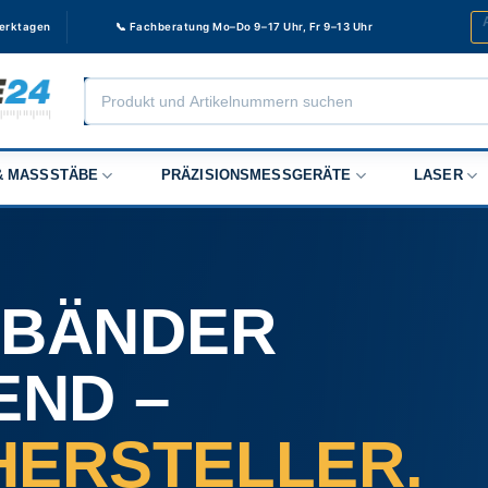
Werktagen
📞 Fachberatung Mo–Do 9–17 Uhr, Fr 9–13 Uhr
Products
search
 MASSSTÄBE
PRÄZISIONSMESSGERÄTE
LASER
BÄNDER
END –
HERSTELLER.