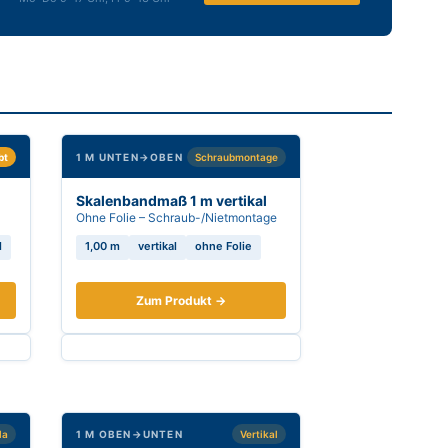
bt
1 M UNTEN→OBEN
Schraubmontage
Skalenbandmaß 1 m vertikal
Ohne Folie – Schraub-/Nietmontage
d
1,00 m
vertikal
ohne Folie
Zum Produkt →
la
1 M OBEN→UNTEN
Vertikal