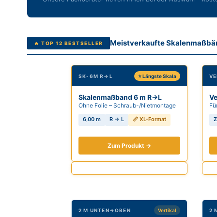
Meistverkaufte Skalenmaßbän
🔥 TOP 12 BESTSELLER
SK-6M R→L
⭐ Längste Skala
VE
Skalenmaßband 6 m R→L
Ve
Ohne Folie – Schraub-/Nietmontage
Fü
6,00 m
R → L
📏 XL-Format
Z
Zum Produkt →
2 M UNTEN→OBEN
Vertikal
2 