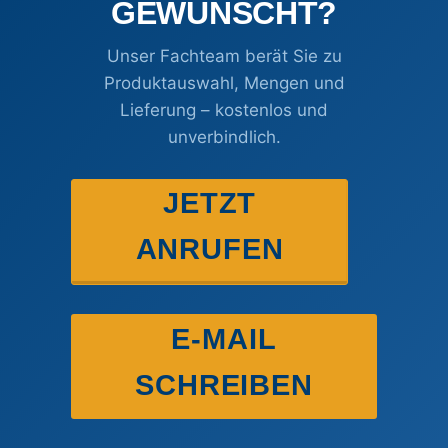
GEWÜNSCHT?
Unser Fachteam berät Sie zu
Produktauswahl, Mengen und
Lieferung – kostenlos und
unverbindlich.
JETZT
ANRUFEN
E-MAIL
SCHREIBEN