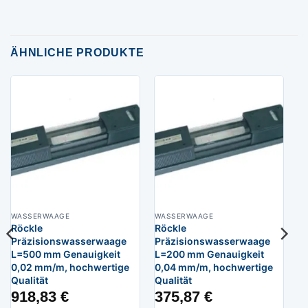
ÄHNLICHE PRODUKTE
WASSERWAAGE
WASSERWAAGE
Röckle
Röckle
Präzisionswasserwaage
Präzisionswasserwaage
L=500 mm Genauigkeit
L=200 mm Genauigkeit
0,02 mm/m, hochwertige
0,04 mm/m, hochwertige
Qualität
Qualität
918,83
€
375,87
€