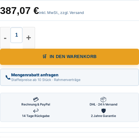
387,07
€
inkl. MwSt., zzgl. Versand
Röckle Präzisionswasserwaage L=
IN DEN WARENKORB
Mengenrabatt anfragen
📞
Staffelpreise ab 10 Stück · Rahmenverträge
💳
📦
Rechnung & PayPal
DHL · 24 h Versand
↩
🛡
14 Tage Rückgabe
2 Jahre Garantie