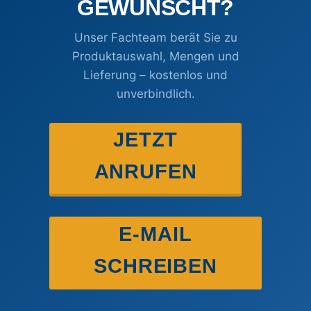
GEWÜNSCHT?
Unser Fachteam berät Sie zu
Produktauswahl, Mengen und
Lieferung – kostenlos und
unverbindlich.
JETZT
ANRUFEN
E-MAIL
SCHREIBEN