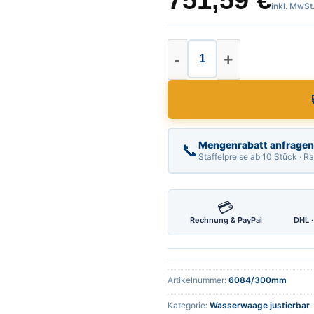
751,59
€
inkl. MwSt
Röckle Justierbare
Mengenrabatt anfragen
📞
Staffelpreise ab 10 Stück · 
💳
Rechnung & PayPal
DHL ·
Artikelnummer:
6084/300mm
Kategorie:
Wasserwaage justierbar