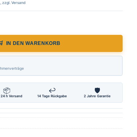
., zzgl. Versand
 Präzisionswasserwaage L = 300 mm Genau
IN DEN WARENKORB
Rahmenverträge
📦
↩
🛡
 24 h Versand
14 Tage Rückgabe
2 Jahre Garantie