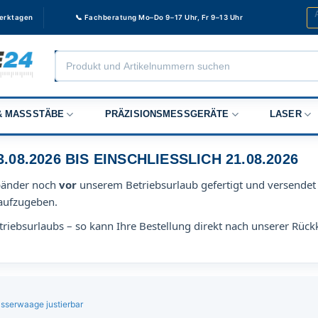
Werktagen
📞 Fachberatung Mo–Do 9–17 Uhr, Fr 9–13 Uhr
Products
search
 MASSSTÄBE
PRÄZISIONSMESSGERÄTE
LASER
8.2026 BIS EINSCHLIESSLICH 21.08.2026
bänder noch
vor
unserem Betriebsurlaub gefertigt und versendet 
aufzugeben.
riebsurlaubs – so kann Ihre Bestellung direkt nach unserer Rück
sserwaage justierbar