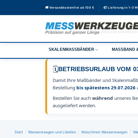
Zum
🚚 Versandkostenfrei ab 100 €
📦 Lieferung in 1–3 
Inhalt
springen
SKALENMASSBÄNDER
MASSBAND &
🗓️
BETRIEBSURLAUB VOM 03.0
Damit Ihre Maßbänder und Skalenmaß
Bestellung
bis spätestens 29.07.2026
Bestellen Sie auch
während
unseres Bet
ausgeliefert werden.
Start
/
Wasserwaagen und Libellen
/
Maschinen Wasserwaagen
/
Wa