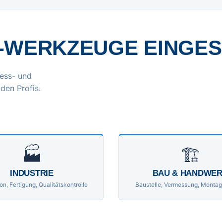
-WERKZEUGE EINGE
ess- und
den Profis.
🏭
🏗
INDUSTRIE
BAU & HANDWE
on, Fertigung, Qualitätskontrolle
Baustelle, Vermessung, Montag