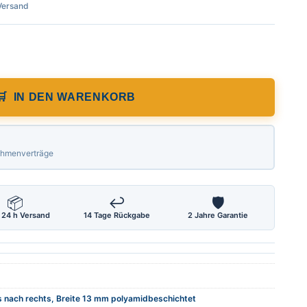
 Versand
ge 0,30 m von links nach rechts ohne Sel
IN DEN WARENKORB
Rahmenverträge
📦
↩
🛡
 24 h Versand
14 Tage Rückgabe
2 Jahre Garantie
s nach rechts, Breite 13 mm polyamidbeschichtet