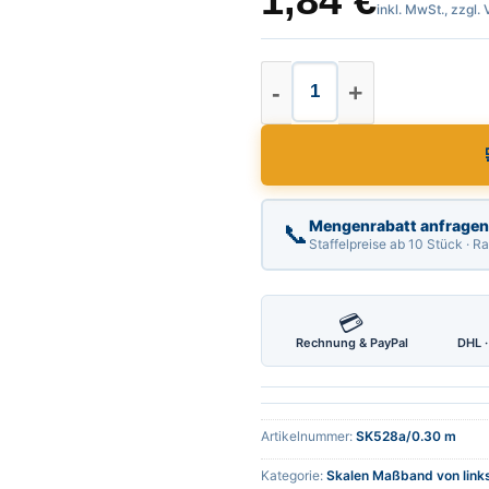
1,84
€
inkl. MwSt., zzgl.
Skalen Maßband Län
Mengenrabatt anfragen
📞
Staffelpreise ab 10 Stück · 
💳
Rechnung & PayPal
DHL ·
Artikelnummer:
SK528a/0.30 m
Kategorie:
Skalen Maßband von link