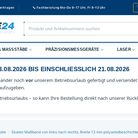
Werktagen
📞 Fachberatung Mo–Do 9–17 Uhr, Fr 9–13 Uhr
Products
search
 MASSSTÄBE
PRÄZISIONSMESSGERÄTE
LASER
8.2026 BIS EINSCHLIESSLICH 21.08.2026
bänder noch
vor
unserem Betriebsurlaub gefertigt und versendet 
aufzugeben.
riebsurlaubs – so kann Ihre Bestellung direkt nach unserer Rück
olie
/
Skalen Maßband von links nach rechts, Breite 13 mm polyamidbeschichte