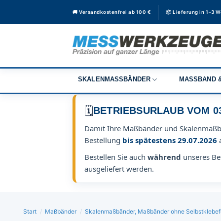
Zum
🚚 Versandkostenfrei ab 100 €
📦 Lieferung in 1–3 
Inhalt
springen
SKALENMASSBÄNDER
MASSBAND &
🗓️
BETRIEBSURLAUB VOM 03.0
Damit Ihre Maßbänder und Skalenmaß
Bestellung
bis spätestens 29.07.2026
Bestellen Sie auch
während
unseres Bet
ausgeliefert werden.
Start
/
Maßbänder
/
Skalenmaßbänder, Maßbänder ohne Selbstklebef