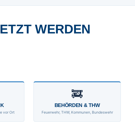
SETZT WERDEN
🚒
RK
BEHÖRDEN & THW
e vor Ort
Feuerwehr, THW, Kommunen, Bundeswehr