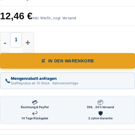
12,46
€
inkl. MwSt., zzgl. Versand
Skalenbandmaß Länge 3,00 m, von 
IN DEN WARENKORB
Mengenrabatt anfragen
📞
Staffelpreise ab 10 Stück · Rahmenverträge
💳
📦
Rechnung & PayPal
DHL · 24 h Versand
↩
🛡
14 Tage Rückgabe
2 Jahre Garantie