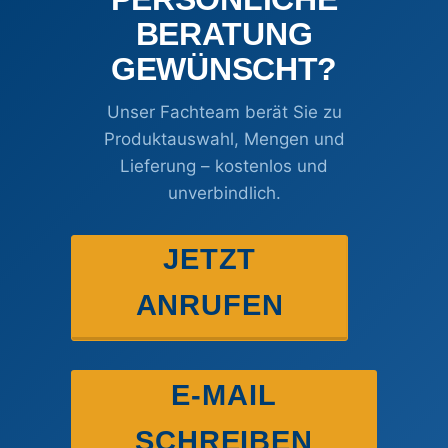
BERATUNG
GEWÜNSCHT?
Unser Fachteam berät Sie zu
Produktauswahl, Mengen und
Lieferung – kostenlos und
unverbindlich.
JETZT
ANRUFEN
E-MAIL
SCHREIBEN