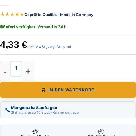
★★★★★
Geprüfte Qualität · Made in Germany
Sofort verfügbar
· Versand in 24 h
4,33
€
inkl. MwSt., zzgl. Versand
Skalen Maßband Länge 1,00 m von r
IN DEN WARENKORB
Mengenrabatt anfragen
📞
Staffelpreise ab 10 Stück · Rahmenverträge
💳
📦