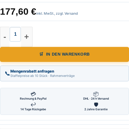
177,60
€
inkl. MwSt., zzgl. Versand
Nestle Kreuzlinienlaser NCL-2G mit 
IN DEN WARENKORB
Mengenrabatt anfragen
📞
Staffelpreise ab 10 Stück · Rahmenverträge
💳
📦
Rechnung & PayPal
DHL · 24 h Versand
↩
🛡
14 Tage Rückgabe
2 Jahre Garantie