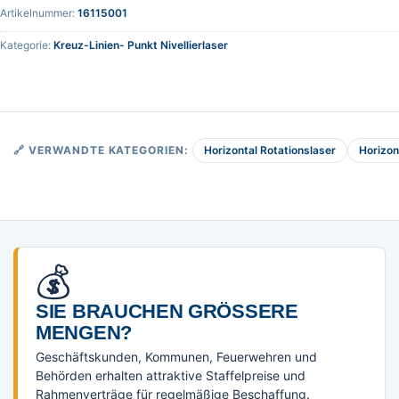
Artikelnummer:
16115001
Kategorie:
Kreuz-Linien- Punkt Nivellierlaser
Horizontal Rotationslaser
Horizon
🔗 VERWANDTE KATEGORIEN:
💰
SIE BRAUCHEN GRÖSSERE M
ENGEN?
Geschäftskunden, Kommunen, Feuerwehren und
Behörden erhalten attraktive Staffelpreise und
Rahmenverträge für regelmäßige Beschaffung.