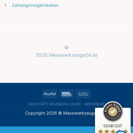
Zahlungsmöglichkeiten
©
2026 Messwerkzeuge24.de
Kundenbewertungen und Erfahrungen zu
Messwerkzeuge24.de
SEHR GUT
%
100
PayPal
Rechung
Bank
Empfehlungen auf
ProvenExpert.com
Transfer
5,00
/
5,00
GESCHÄFTSKUNDEN LOGIN
WIDERRUF
Copyright 2026 © Messwerkzeuge24.de
1
Bewertung auf ProvenExpert.com
SEHR GUT