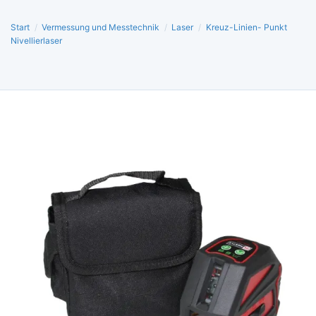
Start
/
Vermessung und Messtechnik
/
Laser
/
Kreuz-Linien- Punkt
Nivellierlaser