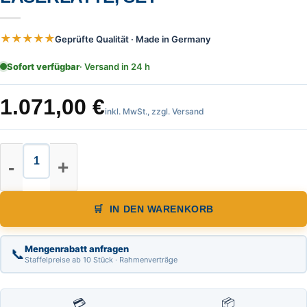
★★★★★
Geprüfte Qualität · Made in Germany
Sofort verfügbar
· Versand in 24 h
1.071,00
€
inkl. MwSt., zzgl. Versand
Theis Rotationslaser Smart Level H
IN DEN WARENKORB
Mengenrabatt anfragen
📞
Staffelpreise ab 10 Stück · Rahmenverträge
💳
📦