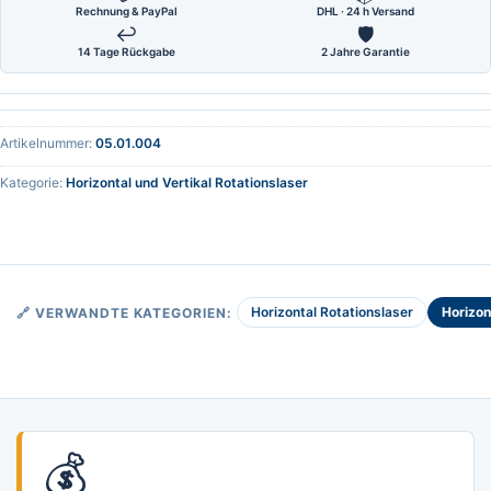
Rechnung & PayPal
DHL · 24 h Versand
↩
🛡
14 Tage Rückgabe
2 Jahre Garantie
Artikelnummer:
05.01.004
Kategorie:
Horizontal und Vertikal Rotationslaser
Horizontal Rotationslaser
Horizon
🔗 VERWANDTE KATEGORIEN:
💰