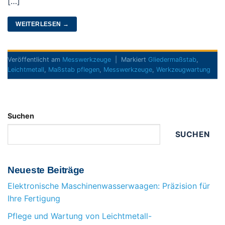
[…]
WEITERLESEN
→
Veröffentlicht am
Messwerkzeuge
|
Markiert
Gliedermaßstab
,
Leichtmetall
,
Maßstab pflegen
,
Messwerkzeuge
,
Werkzeugwartung
Suchen
SUCHEN
Neueste Beiträge
Elektronische Maschinenwasserwaagen: Präzision für
Ihre Fertigung
Pflege und Wartung von Leichtmetall-