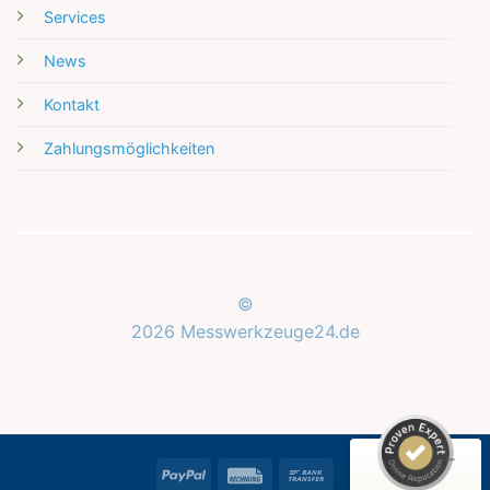
Services
News
Kontakt
Zahlungsmöglichkeiten
Kundenbewertungen und Erfahrungen zu
Messwerkzeuge24.de
©
2026 Messwerkzeuge24.de
SEHR GUT
%
100
Empfehlungen auf
ProvenExpert.com
5,00
/
5,00
1
PayPal
Rechung
Bank