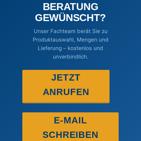
BERATUNG
GEWÜNSCHT?
Unser Fachteam berät Sie zu
Produktauswahl, Mengen und
Lieferung – kostenlos und
unverbindlich.
JETZT
ANRUFEN
E-MAIL
SCHREIBEN