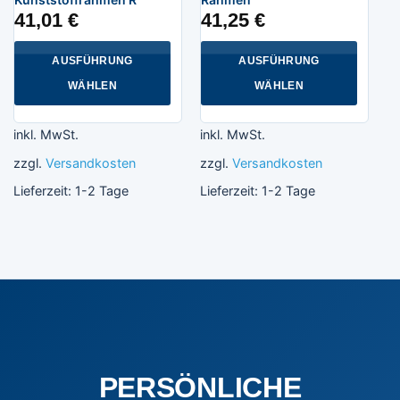
41,01
€
41,25
€
AUSFÜHRUNG
AUSFÜHRUNG
WÄHLEN
WÄHLEN
Dieses
Dieses
Produkt
Produkt
inkl. MwSt.
inkl. MwSt.
weist
weist
zzgl.
Versandkosten
zzgl.
Versandkosten
mehrere
mehrere
Varianten
Varianten
Lieferzeit:
1-2 Tage
Lieferzeit:
1-2 Tage
auf.
auf.
Die
Die
Optionen
Optionen
können
können
auf
auf
der
der
Produktseite
Produktseite
gewählt
gewählt
werden
werden
PERSÖNLICHE