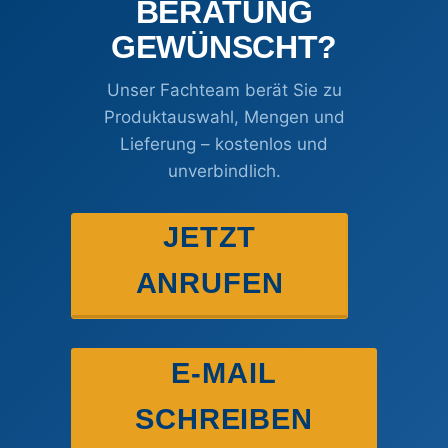
BERATUNG
GEWÜNSCHT?
Unser Fachteam berät Sie zu
Produktauswahl, Mengen und
Lieferung – kostenlos und
unverbindlich.
JETZT
ANRUFEN
E-MAIL
SCHREIBEN