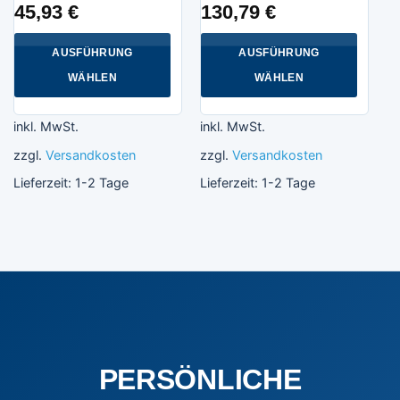
45,93
€
130,79
€
AUSFÜHRUNG
AUSFÜHRUNG
WÄHLEN
WÄHLEN
Dieses
Dieses
Produkt
Produkt
inkl. MwSt.
inkl. MwSt.
weist
weist
zzgl.
Versandkosten
zzgl.
Versandkosten
mehrere
mehrere
Varianten
Varianten
Lieferzeit:
1-2 Tage
Lieferzeit:
1-2 Tage
auf.
auf.
Die
Die
Optionen
Optionen
können
können
auf
auf
der
der
Produktseite
Produktseite
gewählt
gewählt
werden
werden
PERSÖNLICHE