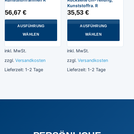
Kunststoffra. R
56,67
€
35,53
€
AUSFÜHRUNG
AUSFÜHRUNG
WÄHLEN
WÄHLEN
Dieses
Dieses
Produkt
Produkt
inkl. MwSt.
inkl. MwSt.
weist
weist
zzgl.
Versandkosten
zzgl.
Versandkosten
mehrere
mehrere
Varianten
Varianten
Lieferzeit:
1-2 Tage
Lieferzeit:
1-2 Tage
auf.
auf.
Die
Die
Optionen
Optionen
können
können
auf
auf
der
der
Produktseite
Produktseite
gewählt
gewählt
werden
werden