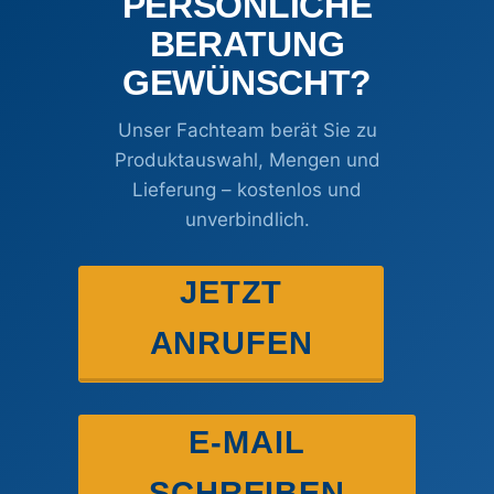
PERSÖNLICHE
BERATUNG
GEWÜNSCHT?
Unser Fachteam berät Sie zu
Produktauswahl, Mengen und
Lieferung – kostenlos und
unverbindlich.
JETZT
ANRUFEN
E-MAIL
SCHREIBEN