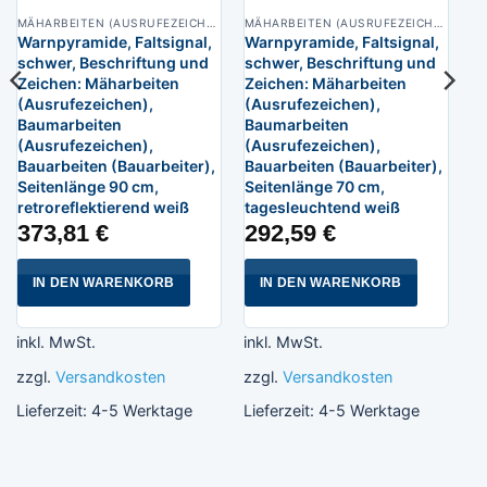
MÄHARBEITEN (AUSRUFEZEICHEN), BAUMARBEITEN (AUSRUFEZEICHEN), BAUARBEITEN (BAUARBEITER)
MÄHARBEITEN (AUSRUFEZEICHEN), BAUMARBEITEN (AUSRUFEZEICHEN), BAUARBEITEN (BAUARBEITER)
Warnpyramide, Faltsignal,
Warnpyramide, Faltsignal,
schwer, Beschriftung und
schwer, Beschriftung und
Zeichen: Mäharbeiten
Zeichen: Mäharbeiten
(Ausrufezeichen),
(Ausrufezeichen),
Baumarbeiten
Baumarbeiten
(Ausrufezeichen),
(Ausrufezeichen),
Bauarbeiten (Bauarbeiter),
Bauarbeiten (Bauarbeiter),
Seitenlänge 90 cm,
Seitenlänge 70 cm,
retroreflektierend weiß
tagesleuchtend weiß
373,81
€
292,59
€
IN DEN WARENKORB
IN DEN WARENKORB
inkl. MwSt.
inkl. MwSt.
zzgl.
Versandkosten
zzgl.
Versandkosten
Lieferzeit:
4-5 Werktage
Lieferzeit:
4-5 Werktage