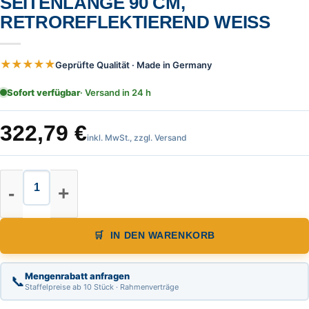
SEITENLÄNGE 90 CM,
RETROREFLEKTIEREND WEISS
★★★★★
Geprüfte Qualität · Made in Germany
Sofort verfügbar
· Versand in 24 h
322,79
€
inkl. MwSt., zzgl. Versand
Warnpyramide, leicht, Beschriftung
IN DEN WARENKORB
Mengenrabatt anfragen
📞
Staffelpreise ab 10 Stück · Rahmenverträge