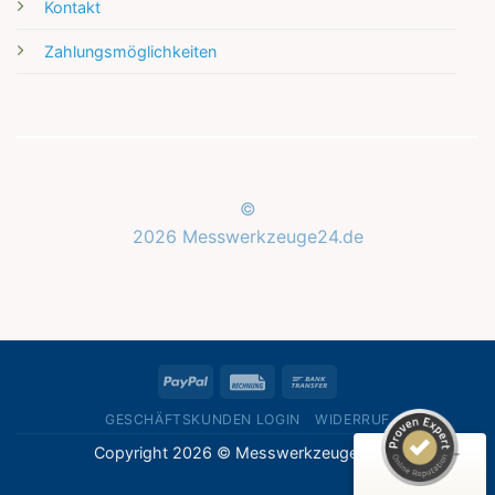
Kontakt
Zahlungsmöglichkeiten
©
2026 Messwerkzeuge24.de
Kundenbewertungen und Erfahrungen zu
Messwerkzeuge24.de
SEHR GUT
%
100
PayPal
Rechung
Bank
Empfehlungen auf
ProvenExpert.com
Transfer
5,00
/
5,00
GESCHÄFTSKUNDEN LOGIN
WIDERRUF
Copyright 2026 © Messwerkzeuge24.de
1
Bewertung auf ProvenExpert.com