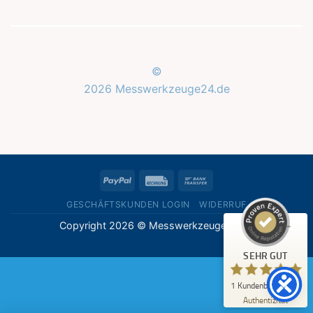
©
2026 Messwerkzeuge24.de
Kundenbewertungen und Erfahrungen zu
Messwerkzeuge24.de
SEHR GUT
%
100
PayPal
Rechung
Bank
Empfehlungen auf
ProvenExpert.com
Transfer
5,00
/
5,00
GESCHÄFTSKUNDEN LOGIN
WIDERRUF
Copyright 2026 © Messwerkzeuge24.de
1
Bewertung auf ProvenExpert.com
SEHR GUT
Erfahren Sie mehr über dieses Bewertungssiegel
1
Kundenbewertung
Profil ansehen
07.05.2026
Authentizität