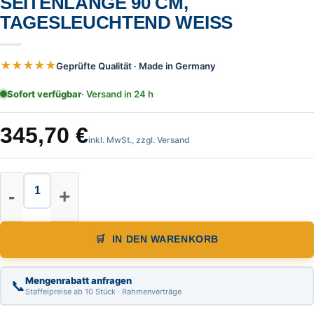
SEITENLÄNGE 90 CM,
TAGESLEUCHTEND WEISS
★★★★★
Geprüfte Qualität · Made in Germany
Sofort verfügbar
· Versand in 24 h
345,70
€
inkl. MwSt., zzgl. Versand
Warnpyramide, Faltsignal, schwer,
IN DEN WARENKORB
Mengenrabatt anfragen
📞
Staffelpreise ab 10 Stück · Rahmenverträge