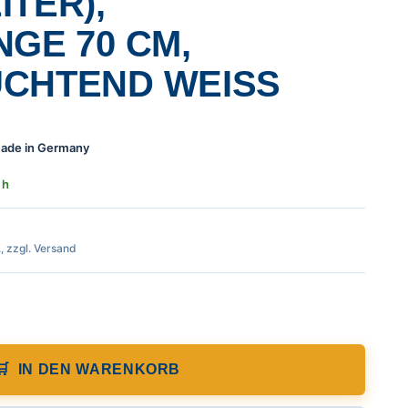
TER),
NGE 70 CM,
CHTEND WEISS
 Made in Germany
 h
., zzgl. Versand
ignal, leicht, Beschriftung und Zeichen:
IN DEN WARENKORB