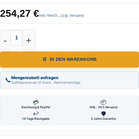
254,27
€
inkl. MwSt., zzgl. Versand
Warnpyramide, Faltsignal, Beschrif
IN DEN WARENKORB
Mengenrabatt anfragen
📞
Staffelpreise ab 10 Stück · Rahmenverträge
💳
📦
Rechnung & PayPal
DHL · 24 h Versand
↩
🛡
14 Tage Rückgabe
2 Jahre Garantie