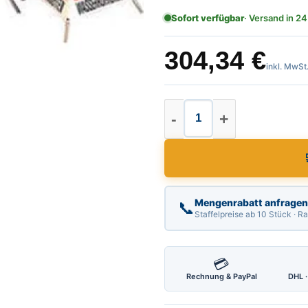
Sofort verfügbar
· Versand in 24
304,34
€
inkl. MwSt
Warnpyramide, leich
Mengenrabatt anfragen
📞
Staffelpreise ab 10 Stück · 
💳
Rechnung & PayPal
DHL ·