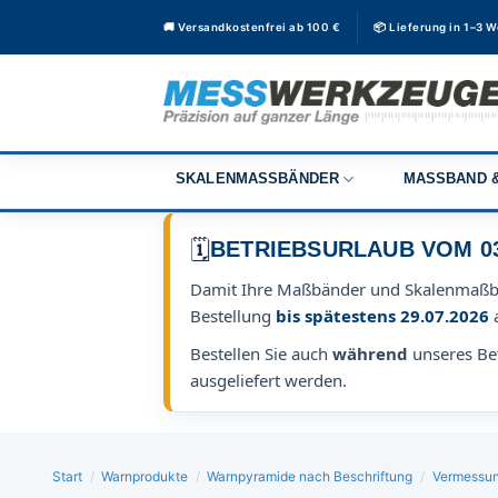
Zum
🚚 Versandkostenfrei ab 100 €
📦 Lieferung in 1–3 
Inhalt
springen
SKALENMASSBÄNDER
MASSBAND &
🗓️
BETRIEBSURLAUB VOM 03.0
Damit Ihre Maßbänder und Skalenmaß
Bestellung
bis spätestens 29.07.2026
Bestellen Sie auch
während
unseres Bet
ausgeliefert werden.
Start
/
Warnprodukte
/
Warnpyramide nach Beschriftung
/
Vermessu