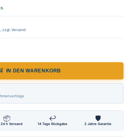
 h
., zzgl. Versand
t, Beschriftung: Vermessung, Zeichen: Au
IN DEN WARENKORB
Rahmenverträge
📦
↩
🛡
 24 h Versand
14 Tage Rückgabe
2 Jahre Garantie