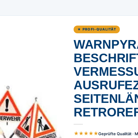
★ PROFI-QUALITÄT
WARNPYRA
BESCHRIF
VERMESSU
AUSRUFEZE
SEITENLÄ
RETROREF
★★★★★
Geprüfte Qualität ·