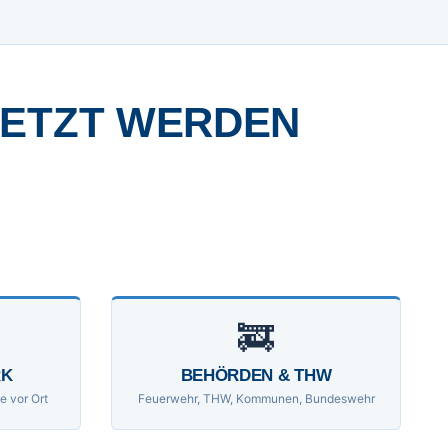
SETZT WERDEN
🚒
RK
BEHÖRDEN & THW
e vor Ort
Feuerwehr, THW, Kommunen, Bundeswehr