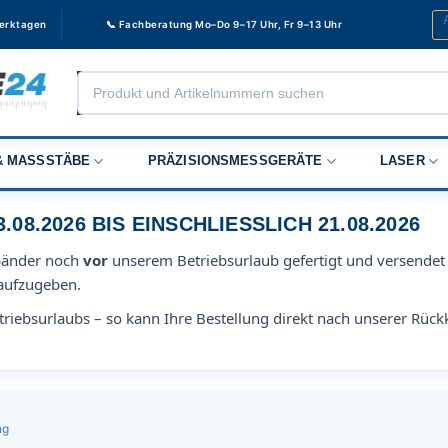
Werktagen
📞 Fachberatung Mo–Do 9–17 Uhr, Fr 9–13 Uhr
Products
search
 MASSSTÄBE
PRÄZISIONSMESSGERÄTE
LASER
8.2026 BIS EINSCHLIESSLICH 21.08.2026
bänder noch
vor
unserem Betriebsurlaub gefertigt und versendet 
aufzugeben.
riebsurlaubs – so kann Ihre Bestellung direkt nach unserer Rück
ng