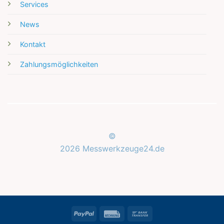
Services
News
Kontakt
Zahlungsmöglichkeiten
©
2026 Messwerkzeuge24.de
Kundenbewertungen und Erfahrungen zu
Messwerkzeuge24.de
SEHR GUT
%
100
PayPal
Rechung
Bank
Empfehlungen auf
ProvenExpert.com