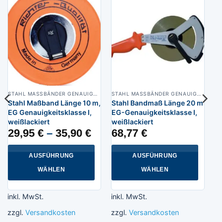
STAHL MASSBÄNDER GENAUIGKEITSKLASSE I
STAHL MASSBÄNDER GENAUIGKEITSKLASSE I
Stahl Maßband Länge 10 m,
Stahl Bandmaß Länge 20 m
EG Genauigkeitsklasse I,
EG-Genauigkeitsklasse I,
weißlackiert
weißlackiert
29,95
€
–
35,90
€
68,77
€
AUSFÜHRUNG
AUSFÜHRUNG
WÄHLEN
WÄHLEN
Dieses
Dieses
Produkt
Produkt
inkl. MwSt.
inkl. MwSt.
weist
weist
zzgl.
Versandkosten
zzgl.
Versandkosten
mehrere
mehrere