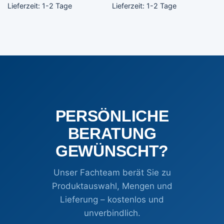
Varianten
Varianten
Lieferzeit:
1-2 Tage
Lieferzeit:
1-2 Tage
auf.
auf.
Die
Die
Optionen
Optionen
können
können
auf
auf
der
der
Produktseite
Produktseite
gewählt
gewählt
werden
werden
PERSÖNLICHE
BERATUNG
GEWÜNSCHT?
Unser Fachteam berät Sie zu
Produktauswahl, Mengen und
Lieferung – kostenlos und
unverbindlich.