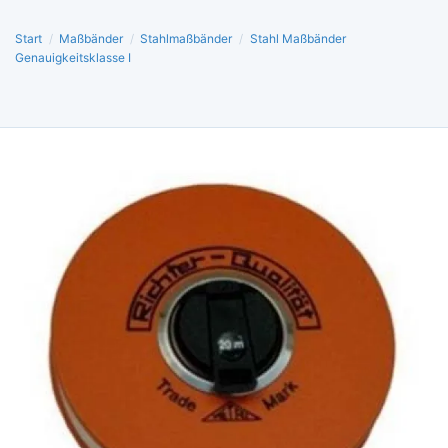
Start
/
Maßbänder
/
Stahlmaßbänder
/
Stahl Maßbänder
Genauigkeitsklasse I