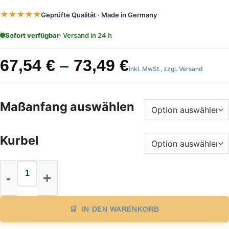
★★★★★
Geprüfte Qualität · Made in Germany
Sofort verfügbar
· Versand in 24 h
67,54
€
–
73,49
€
inkl. MwSt., zzgl. Versand
Maßanfang auswählen
Kurbel
Stahl Maßband Länge 20 m, EG Gena
IN DEN WARENKORB