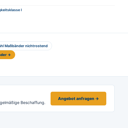
keitsklasse I
ahl Maßbänder nichtrostend
nder →
Angebot anfragen →
egelmäßige Beschaffung.