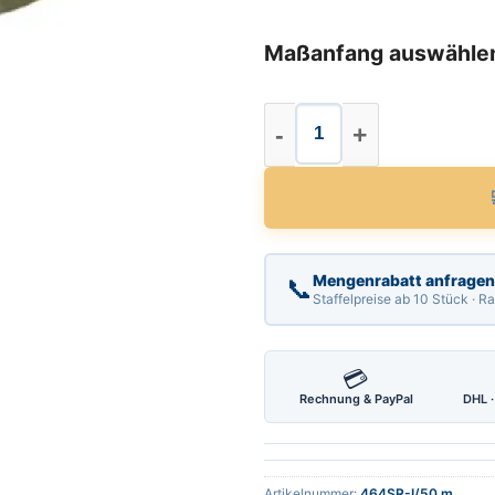
Maßanfang auswähle
Stahl Bandmaß, Län
Mengenrabatt anfragen
📞
Staffelpreise ab 10 Stück · 
💳
Rechnung & PayPal
DHL ·
Artikelnummer:
464SR-I/50 m