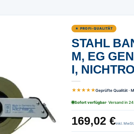
★ PROFI-QUALITÄT
STAHL BAN
, EG GEN
, NICHTRO
★★★★★
Geprüfte Qualität ·
Sofort verfügbar
· Versand in 24
169,02
€
inkl. MwSt