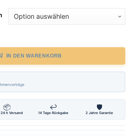
n
ge 50 m, EG Genauigkeitsklasse I, nichtr
IN DEN WARENKORB
Rahmenverträge
📦
↩
🛡
 24 h Versand
14 Tage Rückgabe
2 Jahre Garantie