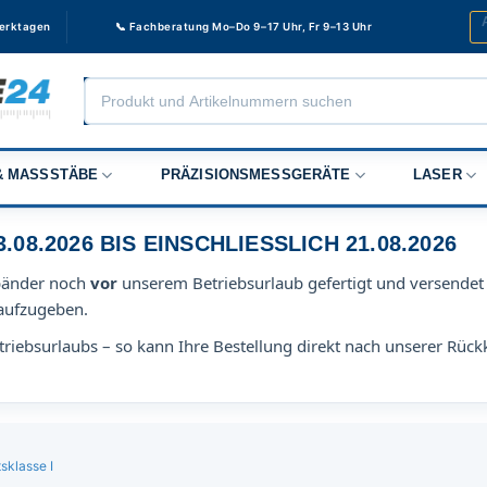
Werktagen
📞 Fachberatung Mo–Do 9–17 Uhr, Fr 9–13 Uhr
Products
search
 MASSSTÄBE
PRÄZISIONSMESSGERÄTE
LASER
8.2026 BIS EINSCHLIESSLICH 21.08.2026
bänder noch
vor
unserem Betriebsurlaub gefertigt und versendet 
aufzugeben.
riebsurlaubs – so kann Ihre Bestellung direkt nach unserer Rück
sklasse I