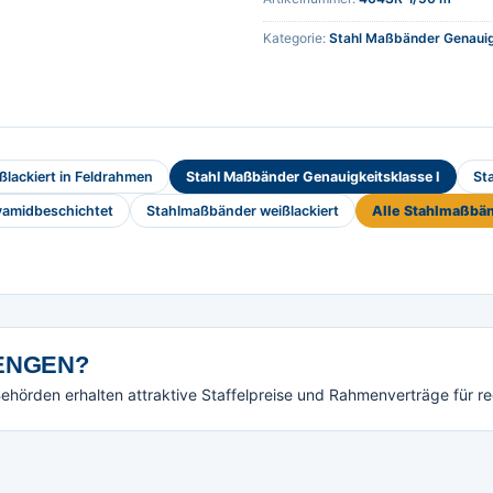
Kategorie:
Stahl Maßbänder Genauig
lackiert in Feldrahmen
Stahl Maßbänder Genauigkeitsklasse I
St
yamidbeschichtet
Stahlmaßbänder weißlackiert
Alle Stahlmaßbä
NGEN?
örden erhalten attraktive Staffelpreise und Rahmenverträge für r