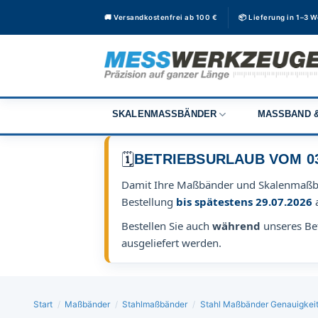
Zum
🚚 Versandkostenfrei ab 100 €
📦 Lieferung in 1–3 
Inhalt
springen
SKALENMASSBÄNDER
MASSBAND &
🗓️
BETRIEBSURLAUB VOM 03.0
Damit Ihre Maßbänder und Skalenmaß
Bestellung
bis spätestens 29.07.2026
Bestellen Sie auch
während
unseres Bet
ausgeliefert werden.
Start
/
Maßbänder
/
Stahlmaßbänder
/
Stahl Maßbänder Genauigkeit