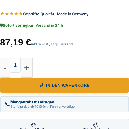
★★★★★
Geprüfte Qualität · Made in Germany
Sofort verfügbar
· Versand in 24 h
87,19
€
inkl. MwSt., zzgl. Versand
Skalen Maßband Länge 20,00 m, von 
IN DEN WARENKORB
Mengenrabatt anfragen
📞
Staffelpreise ab 10 Stück · Rahmenverträge
💳
📦