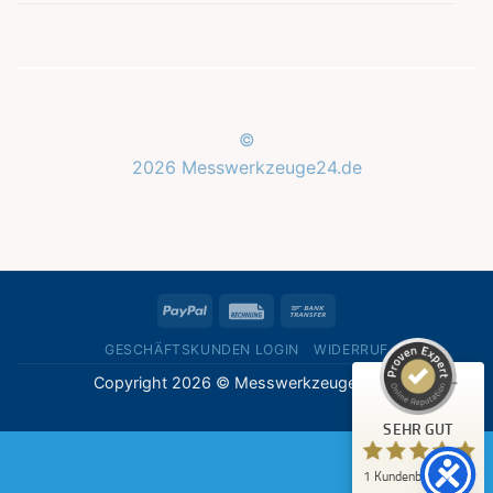
©
2026 Messwerkzeuge24.de
Kundenbewertungen und Erfahrungen zu
Messwerkzeuge24.de
SEHR GUT
%
100
PayPal
Rechung
Bank
Empfehlungen auf
ProvenExpert.com
Transfer
5,00
/
5,00
GESCHÄFTSKUNDEN LOGIN
WIDERRUF
Copyright 2026 © Messwerkzeuge24.de
1
Bewertung auf ProvenExpert.com
SEHR GUT
Erfahren Sie mehr über dieses Bewertungssiegel
1
Kundenbewertung