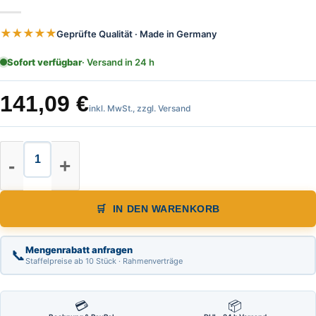
★★★★★
Geprüfte Qualität · Made in Germany
Sofort verfügbar
· Versand in 24 h
141,09
€
inkl. MwSt., zzgl. Versand
Skalen Maßband Länge 30,00 m, von 
IN DEN WARENKORB
Mengenrabatt anfragen
📞
Staffelpreise ab 10 Stück · Rahmenverträge
💳
📦