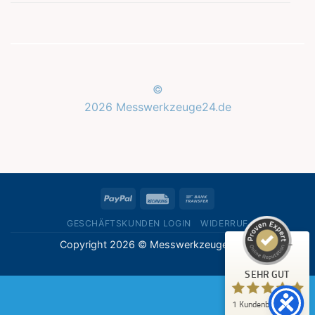
©
2026 Messwerkzeuge24.de
Kundenbewertungen und Erfahrungen zu
Messwerkzeuge24.de
SEHR GUT
%
100
PayPal
Rechung
Bank
Empfehlungen auf
ProvenExpert.com
Transfer
5,00
/
5,00
GESCHÄFTSKUNDEN LOGIN
WIDERRUF
Copyright 2026 © Messwerkzeuge24.de
1
Bewertung auf ProvenExpert.com
SEHR GUT
Erfahren Sie mehr über dieses Bewertungssiegel
1
Kundenbewertung