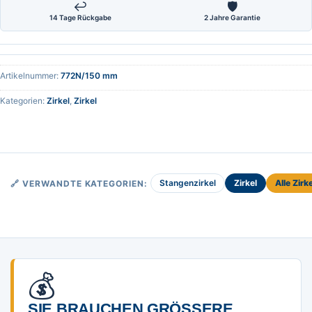
↩
🛡
14 Tage Rückgabe
2 Jahre Garantie
Artikelnummer:
772N/150 mm
Kategorien:
Zirkel
,
Zirkel
Stangenzirkel
Zirkel
Alle Zirk
🔗 VERWANDTE KATEGORIEN:
💰
SIE BRAUCHEN GRÖSSERE M