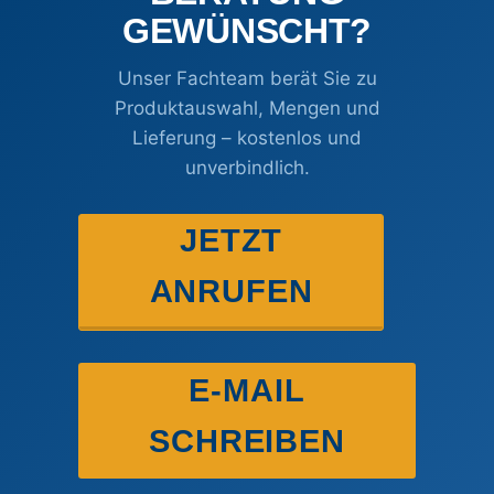
GEWÜNSCHT?
Unser Fachteam berät Sie zu
Produktauswahl, Mengen und
Lieferung – kostenlos und
unverbindlich.
JETZT
ANRUFEN
E-MAIL
SCHREIBEN