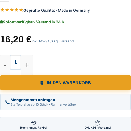
★★★★★
Geprüfte Qualität · Made in Germany
Sofort verfügbar
· Versand in 24 h
16,20
€
inkl. MwSt., zzgl. Versand
Präzisions Zirkel, Stellbogen und B
IN DEN WARENKORB
Mengenrabatt anfragen
📞
Staffelpreise ab 10 Stück · Rahmenverträge
💳
📦
Rechnung & PayPal
DHL · 24 h Versand