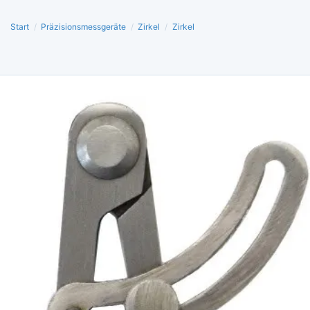
Start
/
Präzisionsmessgeräte
/
Zirkel
/
Zirkel