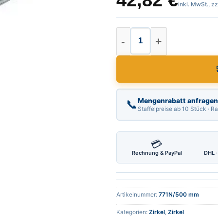
42,82
€
inkl. MwSt., z
Präzisions Zirkel, 
Mengenrabatt anfragen
📞
Staffelpreise ab 10 Stück · 
💳
Rechnung & PayPal
DHL ·
Artikelnummer:
771N/500 mm
Kategorien:
Zirkel
,
Zirkel