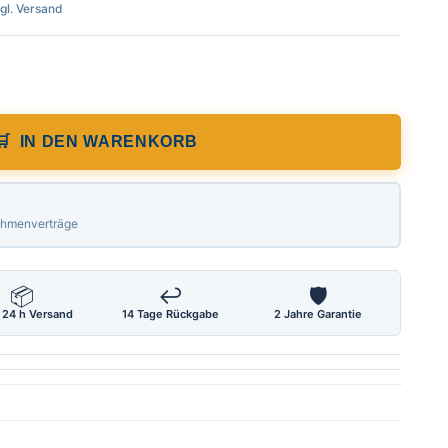
zgl. Versand
Bogenzirkel mit Stellbogen und Nietschan
IN DEN WARENKORB
Rahmenverträge
📦
↩
🛡
 24 h Versand
14 Tage Rückgabe
2 Jahre Garantie