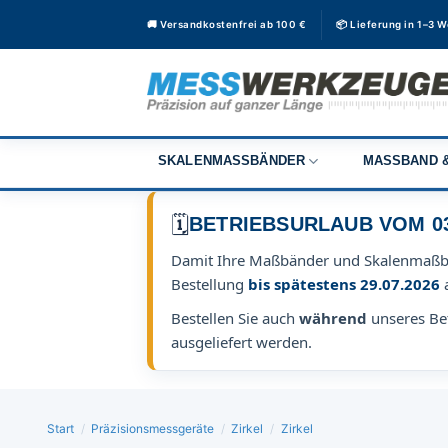
Zum
🚚 Versandkostenfrei ab 100 €
📦 Lieferung in 1–3 
Inhalt
springen
SKALENMASSBÄNDER
MASSBAND &
🗓️
BETRIEBSURLAUB VOM 03.0
Damit Ihre Maßbänder und Skalenmaß
Bestellung
bis spätestens 29.07.2026
Bestellen Sie auch
während
unseres Bet
ausgeliefert werden.
Start
/
Präzisionsmessgeräte
/
Zirkel
/
Zirkel