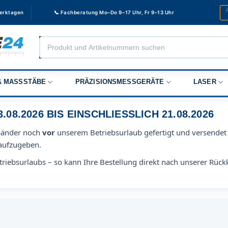
Werktagen
📞 Fachberatung Mo–Do 9–17 Uhr, Fr 9–13 Uhr
Products
search
 MASSSTÄBE
PRÄZISIONSMESSGERÄTE
LASER
8.2026 BIS EINSCHLIESSLICH 21.08.2026
bänder noch
vor
unserem Betriebsurlaub gefertigt und versendet 
aufzugeben.
riebsurlaubs – so kann Ihre Bestellung direkt nach unserer Rück