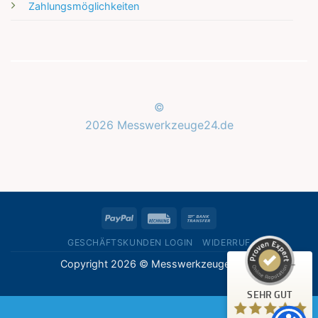
Zahlungsmöglichkeiten
©
2026 Messwerkzeuge24.de
Kundenbewertungen und Erfahrungen zu
Messwerkzeuge24.de
SEHR GUT
%
100
PayPal
Rechung
Bank
Empfehlungen auf
ProvenExpert.com
Transfer
5,00
/
5,00
GESCHÄFTSKUNDEN LOGIN
WIDERRUF
Copyright 2026 © Messwerkzeuge24.de
1
Bewertung auf ProvenExpert.com
SEHR GUT