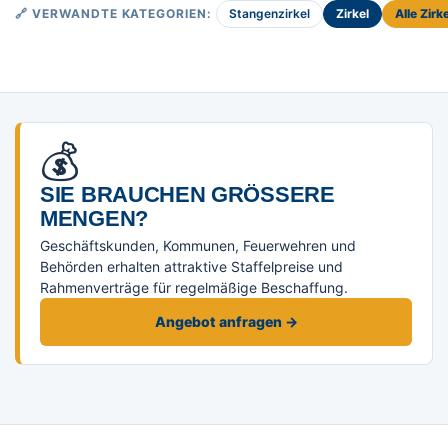
Stangenzirkel
Zirkel
Alle Zirk
🔗 VERWANDTE KATEGORIEN:
💰
SIE BRAUCHEN GRÖSSERE M
ENGEN?
Geschäftskunden, Kommunen, Feuerwehren und
Behörden erhalten attraktive Staffelpreise und
Rahmenverträge für regelmäßige Beschaffung.
Angebot anfragen →