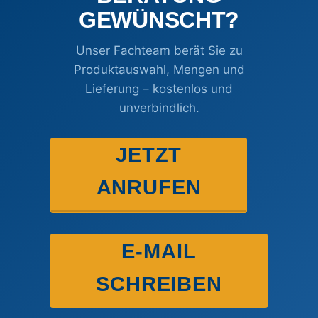
GEWÜNSCHT?
Unser Fachteam berät Sie zu
Produktauswahl, Mengen und
Lieferung – kostenlos und
unverbindlich.
JETZT
ANRUFEN
E-MAIL
SCHREIBEN