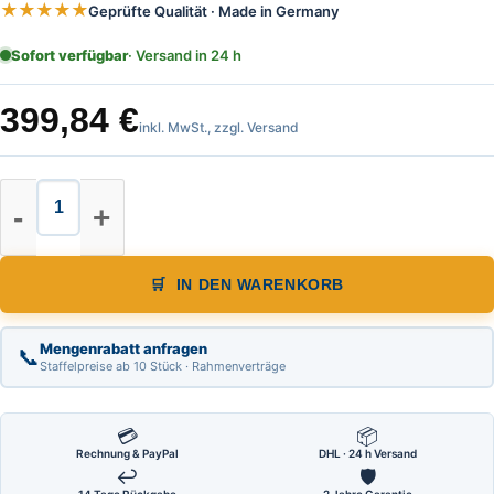
★★★★★
Geprüfte Qualität · Made in Germany
Sofort verfügbar
· Versand in 24 h
399,84
€
inkl. MwSt., zzgl. Versand
Nestle Kurbelstativ mittelschwer, 
IN DEN WARENKORB
Mengenrabatt anfragen
📞
Staffelpreise ab 10 Stück · Rahmenverträge
💳
📦
Rechnung & PayPal
DHL · 24 h Versand
↩
🛡