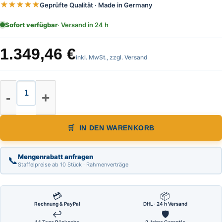
★★★★★
Geprüfte Qualität · Made in Germany
Sofort verfügbar
· Versand in 24 h
1.349,46
€
inkl. MwSt., zzgl. Versand
Nestle Kurbel Schwerstativ, Höhe 
IN DEN WARENKORB
Mengenrabatt anfragen
📞
Staffelpreise ab 10 Stück · Rahmenverträge
💳
📦
Rechnung & PayPal
DHL · 24 h Versand
↩
🛡