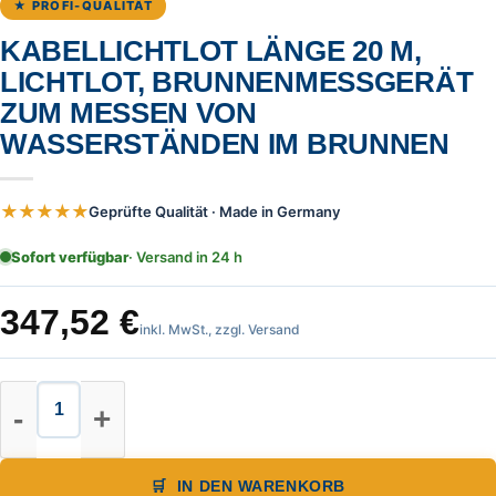
★ PROFI-QUALITÄT
KABELLICHTLOT LÄNGE 20 M,
LICHTLOT, BRUNNENMESSGERÄT
ZUM MESSEN VON
WASSERSTÄNDEN IM BRUNNEN
★★★★★
Geprüfte Qualität · Made in Germany
Sofort verfügbar
· Versand in 24 h
347,52
€
inkl. MwSt., zzgl. Versand
Kabellichtlot Länge 20 m, Lichtl
IN DEN WARENKORB