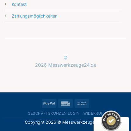
Kontakt
Zahlungsmöglichkeiten
©
2026 Messwerkzeuge24.de
Kundenbewertungen und Erfahrungen zu
Messwerkzeuge24.de
SEHR GUT
%
100
PayPal
Rechung
Bank
Empfehlungen auf
ProvenExpert.com
Transfer
5,00
/
5,00
GESCHÄFTSKUNDEN LOGIN
WIDERRUF
Copyright 2026 © Messwerkzeuge24.de
1
Bewertung auf ProvenExpert.com