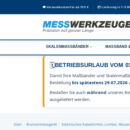
Zum
🚚 Versandkostenfrei ab 100 €
📦 Lieferung in 1–3 
Inhalt
springen
SKALENMASSBÄNDER
MASSBAND &
🗓️
BETRIEBSURLAUB VOM 03.0
Damit Ihre Maßbänder und Skalenmaß
Bestellung
bis spätestens 29.07.2026
Bestellen Sie auch
während
unseres Bet
ausgeliefert werden.
Start
/
Brunnenmessgerät
/
Elektrisches Kabellichtlot, Lichtlot, Was