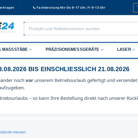
Werktagen
📞 Fachberatung Mo–Do 9–17 Uhr, Fr 9–13 Uhr
Products
search
 MASSSTÄBE
PRÄZISIONSMESSGERÄTE
LASER
8.2026 BIS EINSCHLIESSLICH 21.08.2026
bänder noch
vor
unserem Betriebsurlaub gefertigt und versendet 
aufzugeben.
riebsurlaubs – so kann Ihre Bestellung direkt nach unserer Rück
serstände messen