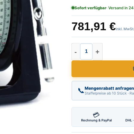
Sofort verfügbar
· Versand in 24
781,91
€
inkl. MwSt
Kabellichtlot Läng
Mengenrabatt anfragen
📞
Staffelpreise ab 10 Stück · 
💳
Rechnung & PayPal
DHL ·