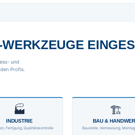
-WERKZEUGE EINGE
ess- und
den Profis.
🏭
🏗
INDUSTRIE
BAU & HANDWE
on, Fertigung, Qualitätskontrolle
Baustelle, Vermessung, Montag