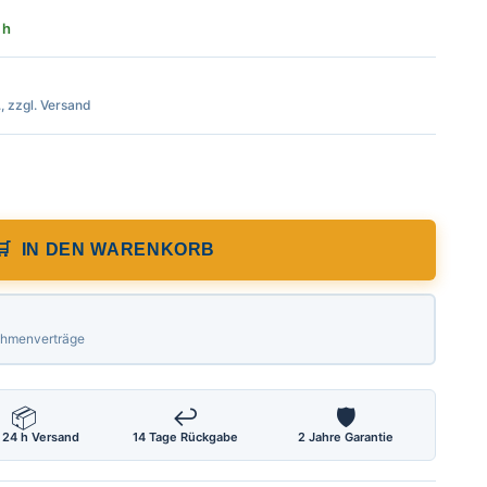
 h
., zzgl. Versand
e 200 m, Lichtlot, Brunnenmessgerät zum
IN DEN WARENKORB
Rahmenverträge
📦
↩
🛡
 24 h Versand
14 Tage Rückgabe
2 Jahre Garantie